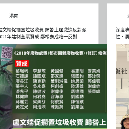
港聞
盧文端促擱置垃圾收費 歸咎上屆激進反對派
深度
2021年建制全票贊成 鄭松泰成唯一反對
性．