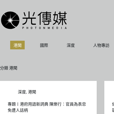
跳
至
主
要
內
容
港聞
國際
深度
人物專訪
分類
港聞
深度
,
港聞
專題〡港府用語新詞典 陳樂行：官員為表忠
免遭人話柄