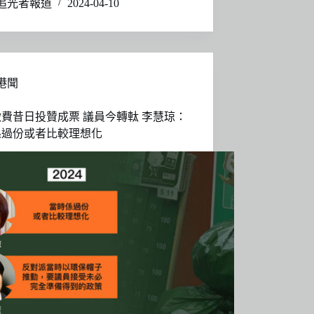
追光者報道
2024-04-10
港聞
費昔日投贊成票 議員今轉軚 李慧琼：
係過份或者比較理想化