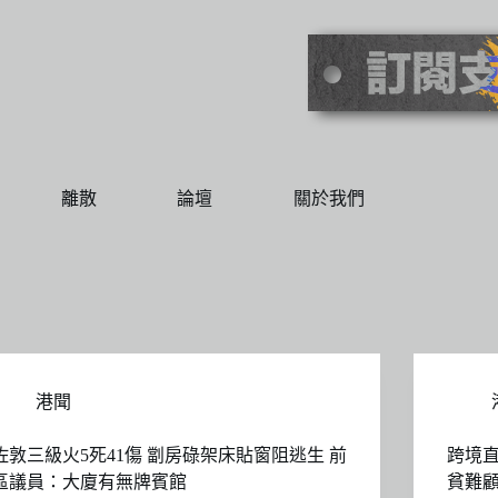
離散
論壇
關於我們
港聞
佐敦三級火5死41傷 劏房碌架床貼窗阻逃生 前
跨境直
區議員：​大廈有無牌賓館
貧難