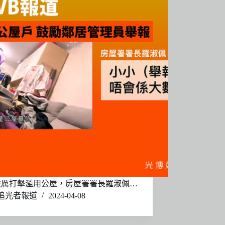
嚴厲打擊濫用公屋，房屋署署長羅淑佩…
追光者報道
2024-04-08