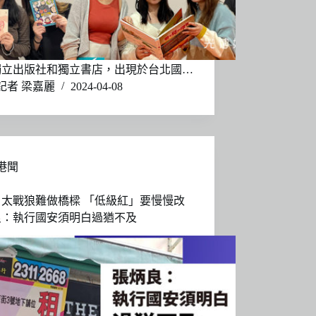
獨立出版社和獨立書店，出現於台北國…
記者 梁嘉麗
2024-04-08
港聞
：太戰狼難做橋樑 「低級紅」要慢慢改
良：執行國安須明白過猶不及