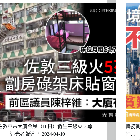
​佐敦華豐大廈今晨（10日）發生三級火，導…
醫務
追光者報道
2024-04-10
指…