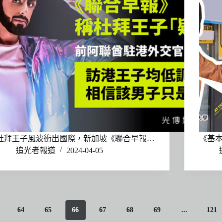
杜拜王子風波衝出國際，新加坡《聯合早報…
《基本
追光者報道
2024-04-05
64
65
66
67
68
69
...
121