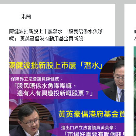
港聞
陳健波批新股上市屢潛水 「股民唔係水魚嚟
㗎」 黃英豪倡港府動用基金買新股