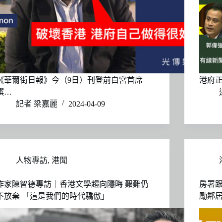
《華爾街日報》今（9日）刊登前白宮首席
港府
撰…
記者 梁嘉麗
2024-04-09
人物專訪
,
港聞
作家陳智德專訪｜香港文學趨向隱晦 艱難仍
房署跟
不放棄 「這是我們的時代驕傲」
勵鄰