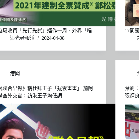
垃圾收費「先行先試」運作一周，外界「唱…
17間
追光者報道
2024-04-08
港聞
《聯合早報》稱杜拜王子「疑雲重重」 前阿
葉劉
聯酋外交官：訪港王子均低調
張炳