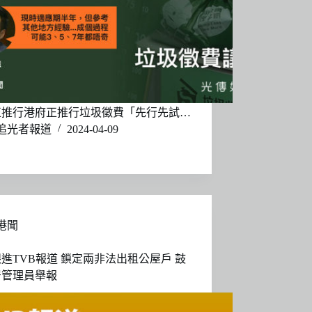
正推行港府正推行垃圾徵費「先行先試…
追光者報道
2024-04-09
港聞
進TVB報道 鎖定兩非法出租公屋戶 鼓
居管理員舉報