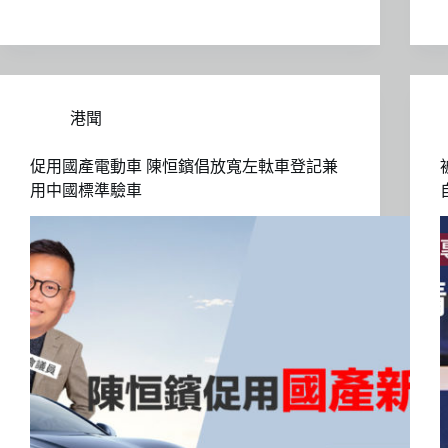
港聞
促用國產電動車 陳恒鑌倡放寬左軚車登記兼
用中國標準驗車