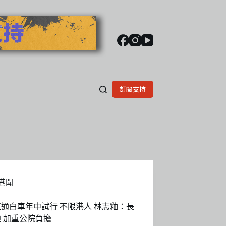
訂閱支持
港聞
通白車年中試行 不限港人 林志釉：長
顧 加重公院負擔