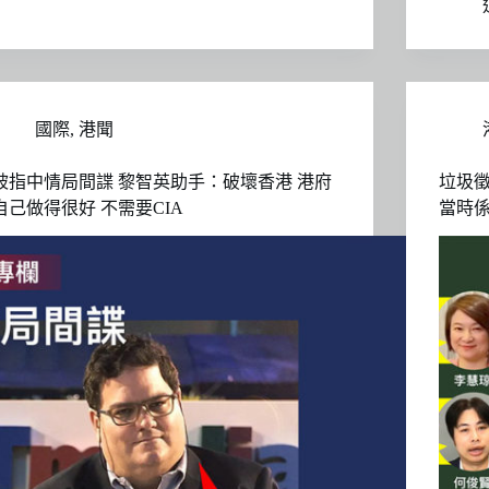
國際
,
港聞
被指中情局間諜 黎智英助手：破壞香港 港府
垃圾徵
自己做得很好 不需要CIA
當時