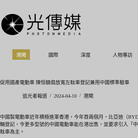
跳
至
主
要
內
容
港聞
國際
深度
人物專訪
促用國產電動車 陳恒鑌倡放寬左軚車登記兼用中國標準驗車
追光者報道
2024-04-10
港聞
中國製電動車近年積極進軍香港，今年首兩個月，比亞迪（BYD
輛登記，令更多型號的中國電動車能在港出售，並要求引入「中
軚車為主。