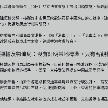
民建聯陳恒鑌今（10日）於立法會會議上提出口頭質詢，指政
陳恒鑌又稱，接獲許多市民反映欲購買從中國進口的左軚車，建
化，促請政府進行相關研究。
選委會界別議員周文港指，目前「港車北上」、「北車南下」數
改造成右軚車成本太高，建議香港考慮放寬。
運輸及物流局：沒有訂明某地標準，只有客觀
運輸及物流局副局長廖振新指，目前運輸署已核准超過400款
觀的車輛構造標準」，當局一直接受業界提交中國或國際標準，
廖振新稱，由於香港道路和交通基建均以靠左行駛設計，「當左
險位置還包括路口右轉、使用迴旋處等。此外，香港的停車場
他強調，車廠將左軚車款改造成右軚並不困難，又指香港市場雖