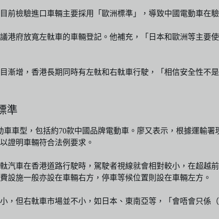
府目前檢驗進口車輛主要採用「歐洲標準」，導致中國電動車在
議港府放寬左軚車的車輛登記。他補充，「日本和歐洲等主要使
目漸增，香港長期同時有左軚和右軚車行駛，「相信安全性不是
標準
電動車車型，包括約70款中國品牌電動車。廖又表示，根據運輸
以證明車輛符合法例要求。
軚汽車在香港道路行駛時，駕駛者視線就會相對較小，在超越前
繳費設施一般亦設在車輛右方，停車等候位置則設在車輛左方。
小，但右軚車市場並不小，如日本、東南亞等，「會唔會只係（