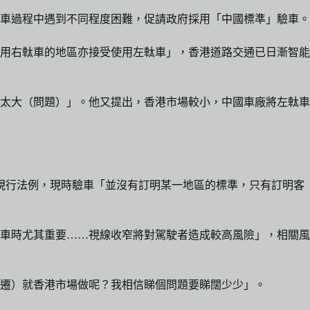
驗車過程中遇到不同程度困難，促請政府採用「中國標準」驗車。
用右軚車的地區亦接受使用左軚車」，香港道路交通已日漸智能
太大（問題）」。他又提出，香港市場較小，中國車廠將左軚車
署現行法例，現時驗車「並沒有訂明某一地區的標準，只有訂明客
車時尤其重要……視線收窄將對駕駛者造成較高風險」，相關風
遷）就香港市場做呢？我相信睇個問題要睇闊少少」。