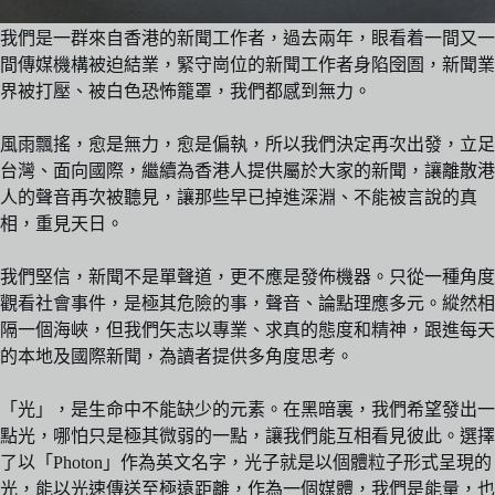
我們是一群來自香港的新聞工作者，過去兩年，眼看着一間又一
間傳媒機構被迫結業，緊守崗位的新聞工作者身陷囹圄，新聞業
界被打壓、被白色恐怖籠罩，我們都感到無力。
風雨飄搖，愈是無力，愈是偏執，所以我們決定再次出發，立足
台灣、面向國際，繼續為香港人提供屬於大家的新聞，讓離散港
人的聲音再次被聽見，讓那些早已掉進深淵、不能被言說的真
相，重見天日。
我們堅信，新聞不是單聲道，更不應是發佈機器。只從一種角度
觀看社會事件，是極其危險的事，聲音、論點理應多元。縱然相
隔一個海峽，但我們矢志以專業、求真的態度和精神，跟進每天
的本地及國際新聞，為讀者提供多角度思考。
「光」，是生命中不能缺少的元素。在黑暗裏，我們希望發出一
點光，哪怕只是極其微弱的一點，讓我們能互相看見彼此。選擇
了以「Photon」作為英文名字，光子就是以個體粒子形式呈現的
光，能以光速傳送至極遠距離，作為一個媒體，我們是能量，也