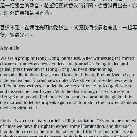
是一把獨立的聲音，希望把關於香港的新聞，從香港帶出去，亦
把海外的資訊帶回香港。
吾道不孤，在通往光明的路道上，就讓我們依靠着彼此，一起等
待那線晨光吧。
About Us
We are a group of Hong Kong journalists. After witnessing the forced
closure of numerous news outlets, and journalists being trialed and
jailed, press freedom in Hong Kong has been deteriorating
dramatically in these few years. Based in Taiwan, Photon Media is an
independent and vibrant news outlet. We strive to provide news with
different perspectives, and let the voices of the Hong Kong diaspora
and dissents be heard again. With the dismantling of civil society in
Hong Kong, people fled the city and scattered around the globe. It is
the moment to let them speak again and flourish in the now tendentious
media environment.
Photon is an elementary particle of light radiation. “Even in the darkest
of times we have the right to expect some illumination, and that such
illumination may come from the uncertain, flickering, and often weak