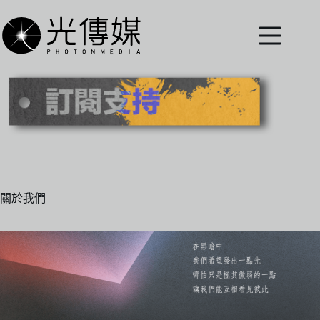
跳
至
主
要
內
容
關於我們