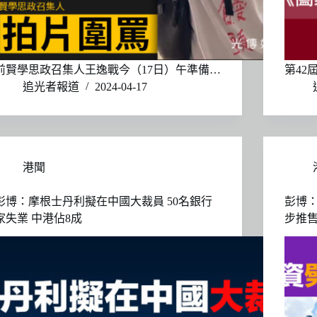
前賢學思政召集人王逸戰今（17日）午準備…
第42
追光者報道
2024-04-17
港聞
彭博：摩根士丹利擬在中國大裁員 50名銀行
彭博：
家失業 中港佔8成
步推售同