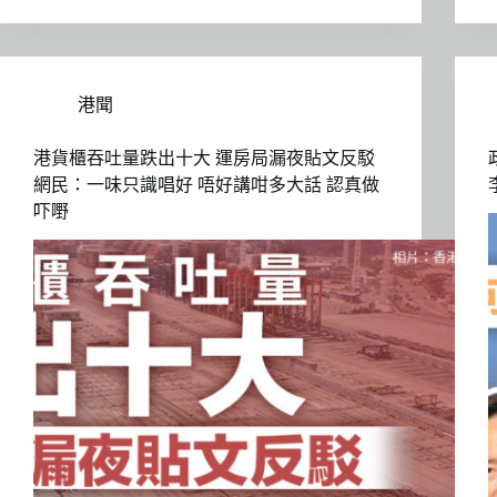
港聞
港貨櫃吞吐量跌出十大 運房局漏夜貼文反駁
網民：一味只識唱好 唔好講咁多大話 認真做
吓嘢