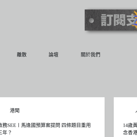
離散
論壇
關於我們
港聞
政務SEE〡馬逢國預算案提問 四條題目重用
14歲
三年？
念香