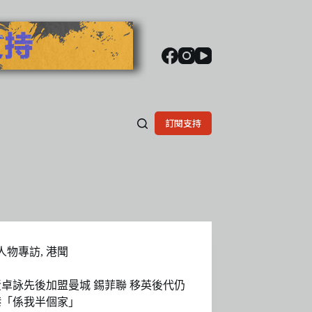
訂閱支持
人物專訪
,
港聞
黃卓詠先後加盟曼城 錫菲聯 移英後代仍
港「係我半個家」