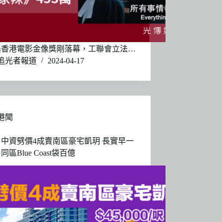
屆香港電影金像獎剛落幕，工聯會立法…
追光者報道
2024-04-17
港聞
中資劈價4成賣南區豪宅凱玥 長實早一
區Blue Coast袋百億