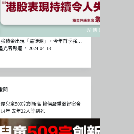
仔強積金出現「遷徙潮」，今年首季強…
追光者報道
2024-04-18
港聞
侵兒童509宗創新高 輪候嚴重弱智宿舍
14年 去年22人等到死