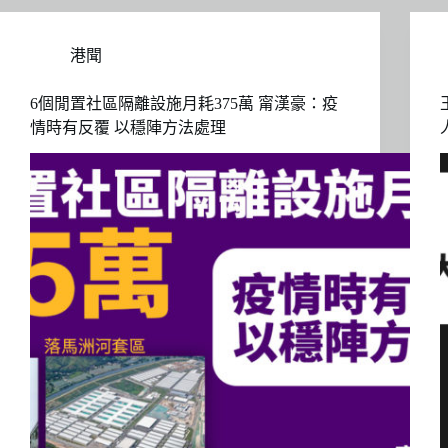
港聞
6個閒置社區隔離設施月耗375萬 甯漢豪：疫
情時有反覆 以穩陣方法處理