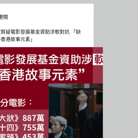
港聞
欣質疑電影發展基金資助涉軟對抗 「缺
好香港故事元素」