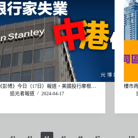
《彭博》今日（17日）報道，美國投行摩根…
樓市再
追光者報道
2024-04-17
62
63
64
65
66
67
...
121