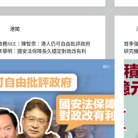
港聞
政務SEE｜陳智思：港人仍可自由批評政府
首季強
李華明：國安法保障長久穩定對政改有利
研究