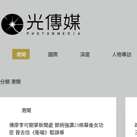
跳
至
主
要
內
容
港聞
國際
深度
人物專訪
分類
港聞
港聞
傳廖李可期掌新聞處 鄧炳強讚23條幕後女功
臣 曾去信《衛報》駁誤導