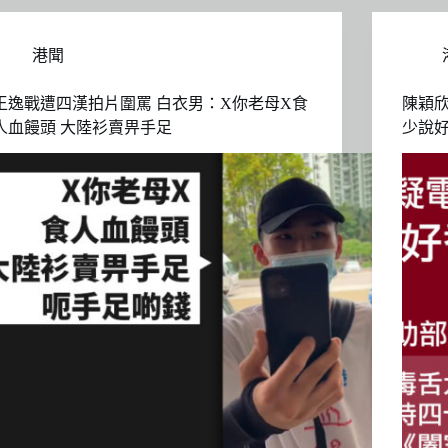
港聞
王逸戰遭四漢拍片圍罵 白衣男：X你老母X食
陳穎
人血饅頭 大陸衫賣畀手足
少說