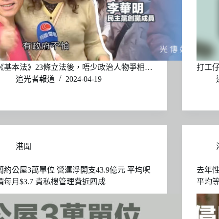
《基本法》23條立法後，唔少政治人物爭相…
打工
追光者報道
2024-04-19
港聞
簡約公屋3萬單位 營運淨開支43.9億元 平均呎
去年性
價每月$3.7 貴私樓管理費近四成
平均等