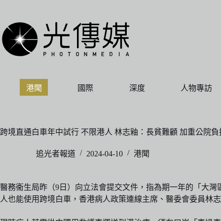
跳
至
主
要
內
容
港聞
國際
深度
人物專訪
跨境直通白車年中試行 不限港人 林志釉：長貧難顧 加重公院
追光者報道
2024-04-10
港聞
醫務衞生局昨（9日）向立法會提交文件，指為期一年的「大灣
人也能使用跨境白車，香港病人政策連線主席、醫委會委員林志