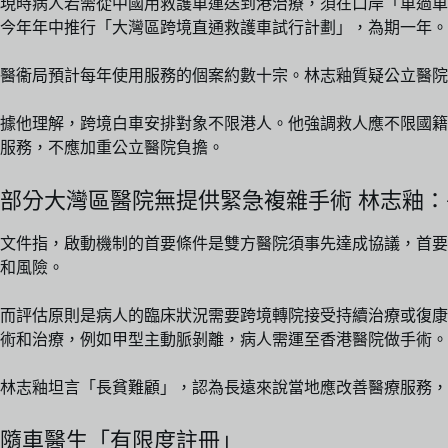
現時病人若需從中國用救護車運送到港治療，須在口岸「車過車
今年年中推行「大灣區跨境直通救護車試行計劃」，為期一年。
醫衞局預計每年使用服務的個案約數十宗。林志釉質疑公立醫院
據他理解，跨境白車安排對象不限港人。他強調救人應不限國籍
服務，不應加重公立醫院負擔。
部分大灣區醫院無提供緊急複雜手術 林志釉
文件指，啟動機制的首要條件是雙方醫院須事先達成協議，首要
和風險。
而評估原則是病人的臨床狀況需要跨境轉院接受持續治療或復康
術和治療，例如甲型主動脈剝離，病人需運至香港醫院做手術。
林志釉坦言「長貧難顧」，認為長遠來說當地應改善醫療服務，
隨車醫生「有限度註冊」