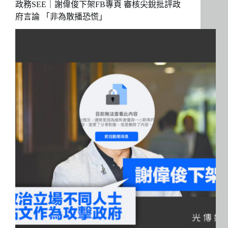
政務SEE｜謝偉俊下架FB專頁 審核尖銳批評政
府言論 「非為散播恐慌」