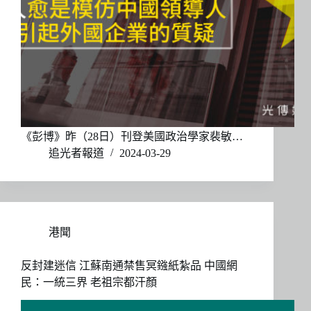
《彭博》昨（28日）刊登美國政治學家裴敏…
追光者報道
2024-03-29
港聞
反封建迷信 江蘇南通禁售冥鏹紙紮品 中國網
民：一統三界 老祖宗都汗顏