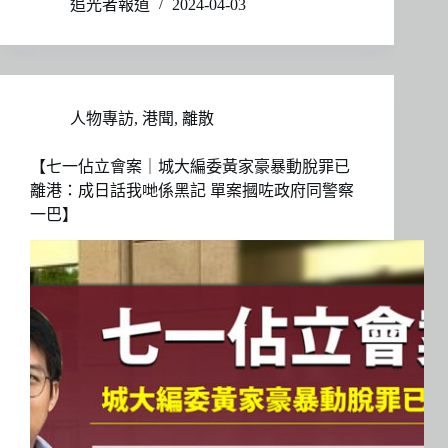
追光者報道
2024-04-03
人物專訪
,
港聞
,
離散
【七一佔立會案｜城大編委黃家豪暴動脫罪已
離港：成日話我哋係黑記 單案摑咗政府同警察
一巴】