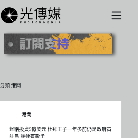
跳
至
主
要
內
容
分類
港聞
港聞
聲稱投資5億美元 杜拜王子一年多前仍是政府審
計員 菲律賓歌手