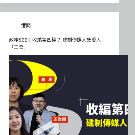
港聞
政務SEE〡收編第四權？ 建制傳媒人獲委入
「三會」