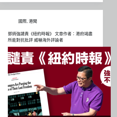
國際
,
港聞
鄧炳強譴責《紐約時報》 文章作者：港府竭盡
所能對抗批評 威嚇海外評論者