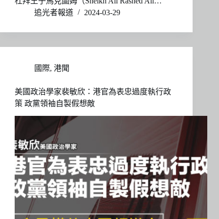
杜拜王子馬克圖姆（Sheikh Ali Rashed Ali…
追光者報道
2024-03-29
國際
,
港聞
美國政治學家裴敏欣：港官為表忠過度執行政
策 政黨領袖自製假想敵