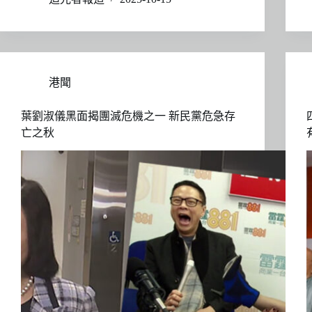
港聞
葉劉淑儀黑面揭團滅危機之一 新民黨危急存
亡之秋