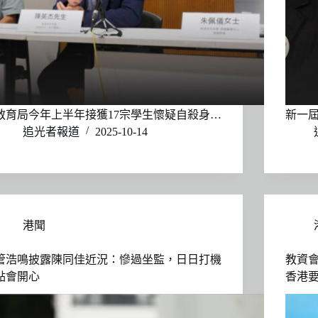
教育局今年上半年接獲17宗學生懷疑自殺身…
新一
追光者報道
2025-10-14
港聞
管浩鳴披露陳同佳近況：慘過坐監，日日打機
教資
點會開心
香港