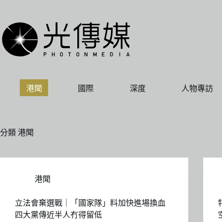
跳
至
主
要
內
容
港聞
國際
深度
人物專訪
分類
港聞
港聞
立法會棄選戰｜「國家隊」料加快進場換血
四大黨傳近半人冇得留低