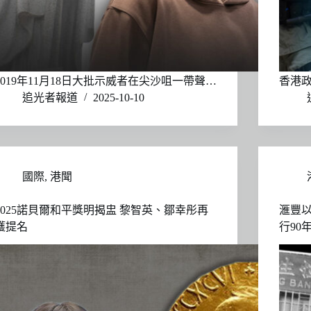
2019年11月18日大批示威者在尖沙咀一帶聲…
香港政
追光者報道
2025-10-10
國際
,
港聞
2025諾貝爾和平獎明揭盅 黎智英、鄒幸彤再
滙豐以
獲提名
行90