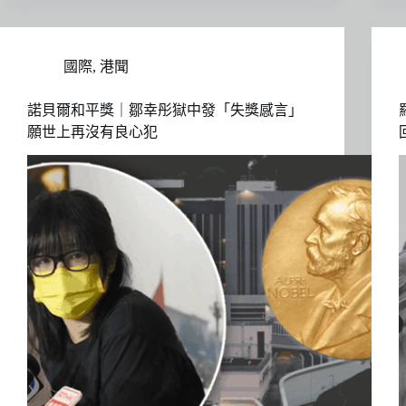
國際
,
港聞
諾貝爾和平獎｜鄒幸彤獄中發「失獎感言」
願世上再沒有良心犯