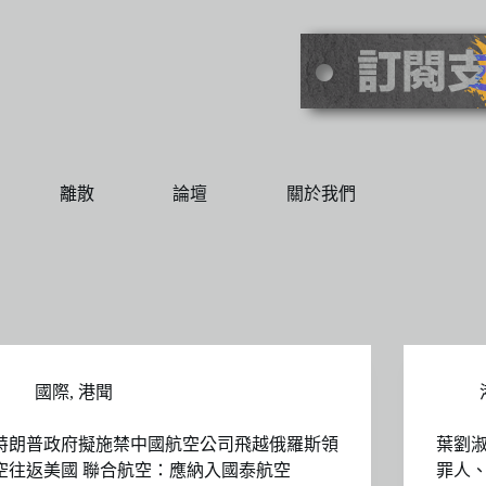
離散
論壇
關於我們
國際
,
港聞
特朗普政府擬施禁中國航空公司飛越俄羅斯領
葉劉
空往返美國 聯合航空：應納入國泰航空
罪人