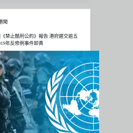
港聞
國《禁止酷刑公約》報告 港府遲交逾五
019年反修例事件卸責