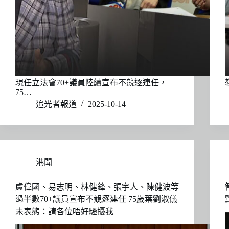
現任立法會70+議員陸續宣布不競逐連任，
75…
追光者報道
2025-10-14
港聞
盧偉國、易志明、林健鋒、張宇人、陳健波等
過半數70+議員宣布不競逐連任 75歲葉劉淑儀
未表態：請各位唔好騷擾我