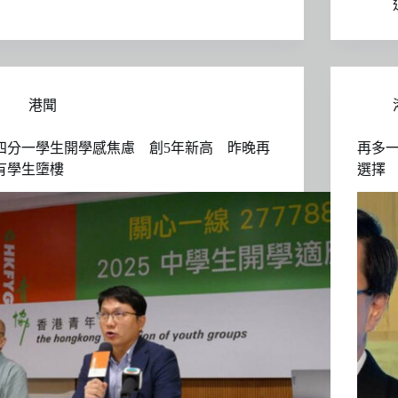
港聞
四分一學生開學感焦慮 創5年新高 昨晚再
再多一
有學生墮樓
選擇