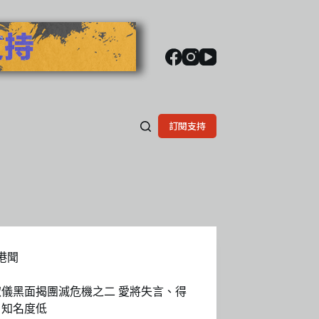
訂閱支持
港聞
淑儀黑面揭團滅危機之二 愛將失言、得
、知名度低