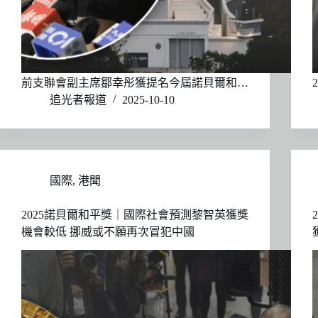
前支聯會副主席鄒幸彤獲提名今屆諾貝爾和…
追光者報道
2025-10-10
國際
,
港聞
2025諾貝爾和平獎｜國際社會預測黎智英獲獎
機會較低 挪威或不願再次冒犯中國