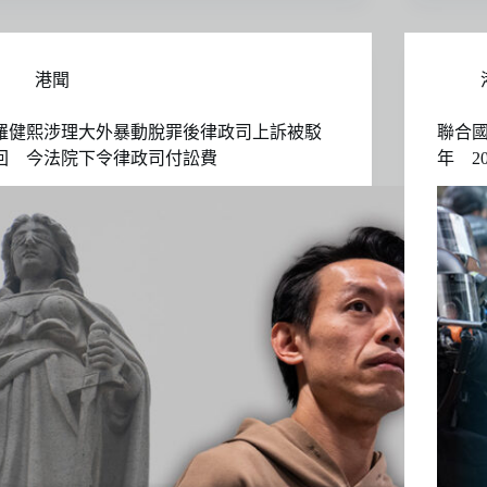
港聞
羅健熙涉理大外暴動脫罪後律政司上訴被駁
聯合
回 今法院下令律政司付訟費
年 2