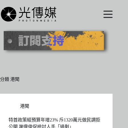
跳
至
主
要
內
容
分類
港聞
港聞
特首政策組預算年增23% 斥1320萬元做民調拒
公開 謝偉俊促檢討人手「過剩」