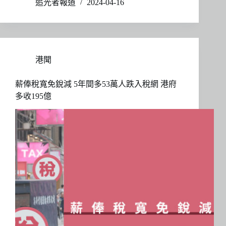
追光者報道
2024-04-16
港聞
薪俸稅寬免銳減 5年間多53萬人跌入稅網 港府
多收195億