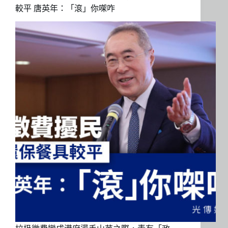
較平 唐英年：「滾」你㗎咋