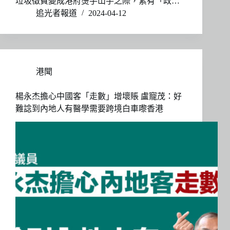
垃圾徵費變成港府燙手山芋之際，素有「政…
追光者報道
2024-04-12
港聞
楊永杰擔心中國客「走數」增壞賬 盧寵茂：好
難諗到內地人有醫學需要跨境白車嚟香港