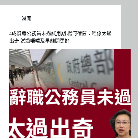
港聞
4成辭職公務員未過試用期 楊何蓓茵：唔係太過
出奇 試過唔啱及早離開更好