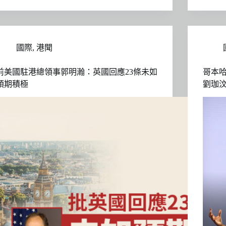
國際
,
港聞
前美國駐港總領事郭明瀚：英國回應23條未如
哥本
預期積極
劉珈