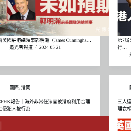
前美國駐港總領事郭明瀚（James Cunningha…
第7屆
追光者報道
2024-05-21
行…
國際
,
港聞
CFHK報告｜海外非常任法官被港府利用合理
三人
化侵犯人權行為
理袁松