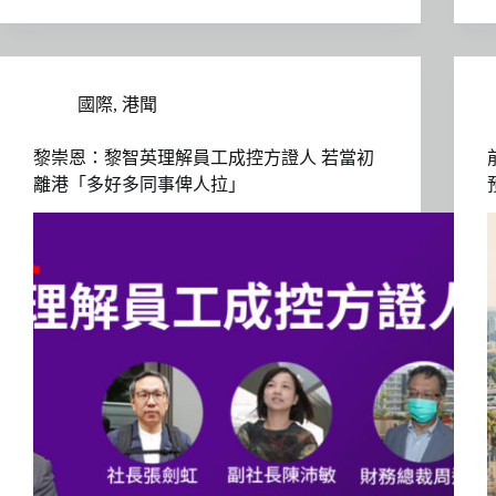
國際
,
港聞
黎崇恩：黎智英理解員工成控方證人 若當初
離港「多好多同事俾人拉」