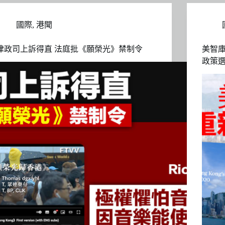
國際
,
港聞
律政司上訴得直 法庭批《願榮光》禁制令
美智
政策