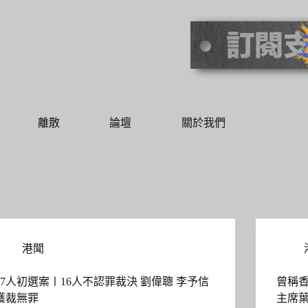
離散
論壇
關於我們
港聞
47人初選案〡16人不認罪裁決 劉偉聰 李予信
曾稱
獲裁無罪
主席