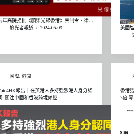
去年高院拒批《願榮光歸香港》禁制令，律…
追光者報道
2024-05-09
美國智庫Ce
國際
,
港聞
Vote4HK報告｜在英港人多持強烈港人身分認
香港勞
同 關注中國和香港跨境鎮壓
3倍 