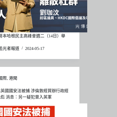
哥本哈根民主高峰會週二（14日）舉
追光者報道
2024-05-17
國際
,
港聞
違英國國安法被捕 涉倫敦經貿辦行政經
彪 消息：另一疑犯曾入英軍