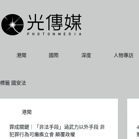
跳
至
主
要
內
容
港聞
國際
深度
人物專訪
標籤
國安法
港聞
罪成關鍵｜「非法手段」涵武力以外手段 非
犯罪行為可癱瘓立會 顛覆政權