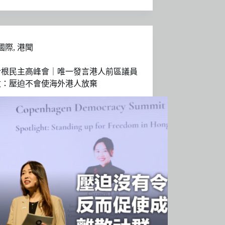
國際
,
港聞
哈根民主高峰會｜唯一發言港人前區議員
汶：壓迫不會使海外港人放棄