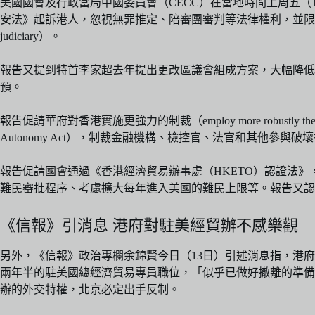
美國國會及行政當局中國委員會（CECC）在當地時間上周五（
安法》起訴港人，忽視無罪推定、陪審團審判等法律權利，並限制港人權利和自由
judiciary）。
報告又提到特首李家超去年提出更改區議會組成方案，大幅降
預。
報告促請華府對香港實施更強力的制裁（employ more robustly the 
Autonomy Act），制裁金融機構、檢控官、法官和其他參與
報告促請國會通過《香港經濟貿易辦事處（HKETO）認證法
難民審批程序、考慮擴大每年進入美國的難民上限等。報告又認
《信報》引消息 港府對駐美經貿辦不感樂觀
另外，《信報》政治專欄余錦賢今日（13日）引述消息指，港
兩年半的駐美國總經濟貿易專員職位，「似乎已做好撤離的準備
辦的外交特權，北京必定出手反制。