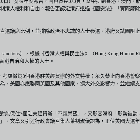
10日）發表年度報告，內容長達373頁，當中提到香港、澳門
。報告更認定港府透過《國安法》「實際廢除了司法獨立」（de facto a
低直選議席比例，並排除政治不忠誠的人士參選。港府又試圖阻
sanctions），根據《香港人權與民主法》（Hong Kong Human Righ
破壞香港自治和人權的人士。
》，考慮撤銷3個香港駐美經貿辦的外交特權；永久禁止向香港警
為，美國亦應聯同英國及其他國家，擴大外交影響力，並繼續支
府對能保住3個駐美經貿辦「不感樂觀」，又形容港府「形勢被動
」。文章又引述行政會議召集人葉劉淑儀認為，正值美國大選年