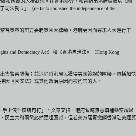
、新疆和西藏的人權狀況。在香港部分，報告指出港府繼續以《國
bolished the independence of the
止黎智英案的辯方委聘英國大律師，港府更因而尋求人大進行干
ts and Democracy Act）和《香港自治法》（Hong Kong
察出售警察裝備；並消除香港居民獲得美國簽證的障礙，包括加快
持因《國安法》或其他政治原因而被拘禁的人。
，手上沒什麼牌可打」。文章又指，港府暫時無意填補懸空超過
，民主共和兩黨必然更趨鷹派，但若美方落實撤銷香港駐美經貿