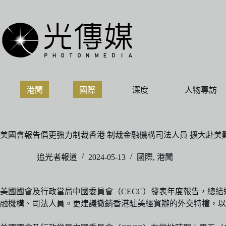
跳
至
主
要
內
容
港聞
國際
深度
人物專訪
美國會報告倡更強力制裁香港 制裁金融機構司法人員 擴大赴美
追光者報道
2024-05-13
國際
,
港聞
美國國會及行政當局中國委員會（CECC）發表年度報告，總結過去一年中國
融機構、司法人員。更建議撤銷香港駐美經貿辦的外交特權，以