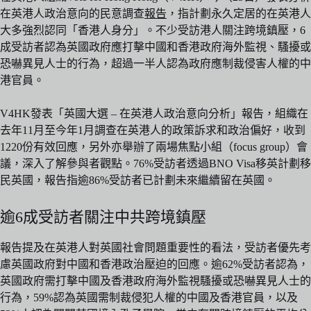
在英港人政治意向的民意調查
報告
，指計劃永久定居的在英港人
大多強烈認同「香港人身分」。不少受訪港人關注跨境鎮壓，6
成受訪者認為英國政府應打擊中國和香港政府海外監視、騷擾或
恐嚇異見人士的行為，超過一半人認為政府應制裁侵害人權的中
港官員。
V4HK發表「英國大選 – 在英港人政治意向分析」報告，組織在
去年11月至今年1月調查在英港人的政策訴求和政治偏好，收到
1220份有效回應，另外亦舉辦了兩場焦點小組（focus group）會
議，深入了解參與者觀點。76%受訪者透過BNO Visa移英計劃移
民英國，報告指逾86%受訪者已計劃未來繼續留在英國。
逾6成受訪者關注中共跨境鎮壓
報告提及在英港人對英國社會問題重要性的看法，受訪者優先考
慮英國政府對中國和香港政治壓迫的回應。逾62%受訪者認為，
英國政府需打擊中國及香港政府海外監視騷擾或恐嚇異見人士的
行為，59%認為英國需制裁侵犯人權的中國及香港官員，以及