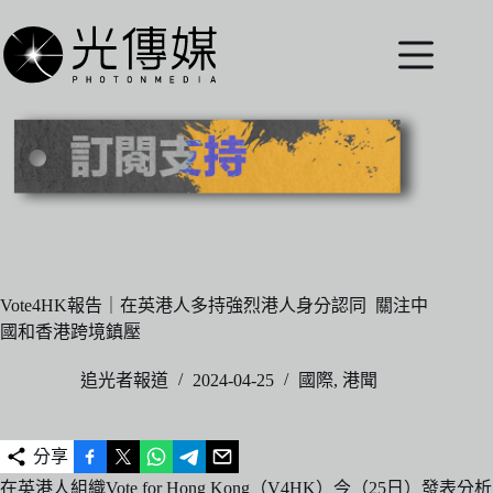
跳
至
主
要
內
容
Vote4HK報告｜在英港人多持強烈港人身分認同 關注中
國和香港跨境鎮壓
追光者報道
2024-04-25
國際
,
港聞
分享
在英港人組織Vote for Hong Kong（V4HK）今（25日）發表分析