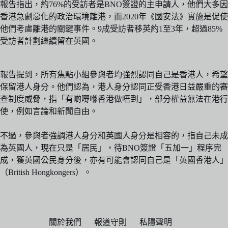
報告指出，約76%的受訪者是BNO簽證的主申請人，他們大多因
香港急劇惡化的政治環境離港，而2020年《國安法》實施是促使
他們考慮離港的關鍵事件。9成受訪者移英約1至3年，超過85%
受訪者計劃繼續留在英國。
報告提到，所有焦點小組參與者均強烈認同自己是香港人，希望
保留港人身分。他們認為，港人身分認同正受香港日益嚴重的審
查制度威脅，指「有啲嘢喺香港做唔到」，部分權益無法在港行
使，例如言論和新聞自由。
不過，參與者強調港人身分和英國人身分是相容的，指自己未成
為英國人，現在只是「居民」，待BNO簽證「五加一」程序完
成，獲英國公民身分後，亦有可能會認同自己是「英國香港人」
（British Hongkongers）。
關於我們
報道守則
私隱聲明