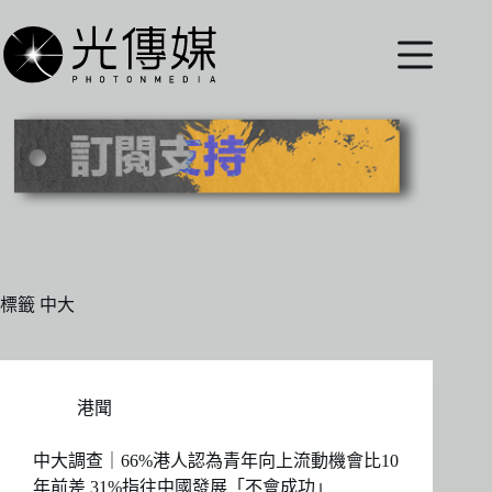
跳
至
主
要
內
容
標籤
中大
港聞
中大調查｜66%港人認為青年向上流動機會比10
年前差 31%指往中國發展「不會成功」