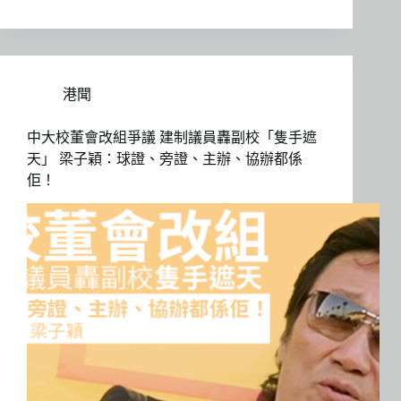
港聞
中大校董會改組爭議 建制議員轟副校「隻手遮
天」 梁子穎：球證、旁證、主辦、協辦都係
佢！