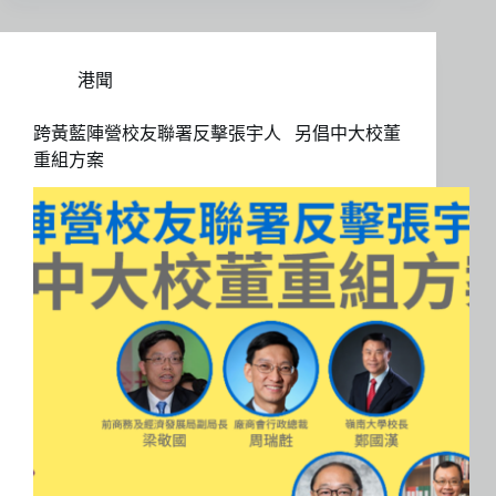
港聞
跨黃藍陣營校友聯署反擊張宇人 另倡中大校董
重組方案