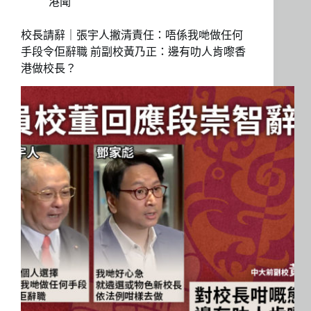
港聞
校長請辭｜張宇人撇清責任：唔係我哋做任何
手段令佢辭職 前副校黃乃正：邊有叻人肯嚟香
港做校長？