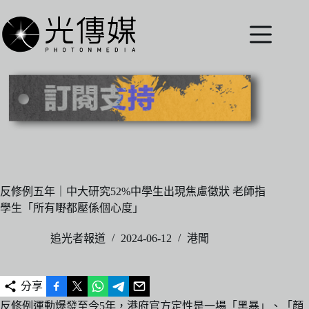
跳
至
主
要
內
容
反修例五年｜中大研究52%中學生出現焦慮徵狀 老師指
學生「所有嘢都壓係個心度」
追光者報道
2024-06-12
港聞
分享
反修例運動爆發至今5年，港府官方定性是一場「黑暴」、「顏