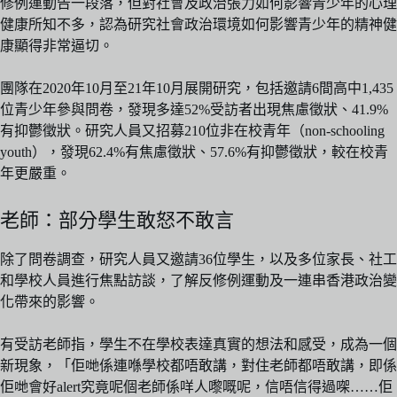
修例運動告一段落，但對社會及政治張力如何影響青少年的心理
健康所知不多，認為研究社會政治環境如何影響青少年的精神健
康顯得非常逼切。
團隊在2020年10月至21年10月展開研究，包括邀請6間高中1,435
位青少年參與問卷，發現多達52%受訪者出現焦慮徵狀、41.9%
有抑鬱徵狀。研究人員又招募210位非在校青年（non-schooling
youth），發現62.4%有焦慮徵狀、57.6%有抑鬱徵狀，較在校青
年更嚴重。
老師：部分學生敢怒不敢言
除了問卷調查，研究人員又邀請36位學生，以及多位家長、社工
和學校人員進行焦點訪談，了解反修例運動及一連串香港政治變
化帶來的影響。
有受訪老師指，學生不在學校表達真實的想法和感受，成為一個
新現象，「佢哋係連喺學校都唔敢講，對住老師都唔敢講，即係
佢哋會好alert究竟呢個老師係咩人嚟嘅呢，信唔信得過㗎……佢