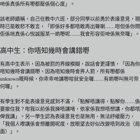
哋係真係所有嘢都壓係個心度」。
該老師續稱，自己任教中六班，部分同學以前勇於表達意見，現
時已是敢怒不敢言，「即係好多都唔敢再出聲喇……咁但係你問
佢係咪真係心悅誠服某一啲嘢呢……我會形容佢哋係無奈囉」。
高中生：你唔知幾時會講錯嘢
有高中生表示，因為被罰的界線模糊，說話會更謹慎，「因為你
唔知幾時會講錯嘢，因為唔知幾時會畀人罰，所有嘢都係
unknown嘅時候，你乖乖哋講嘢咁就安全囉……有啲嘢叫無可奈
何囉」。
有學生對不能表達意見感到不滿，「點解唔講得，點解你……係
要撳住我？咁我以前係我揀唔講啫，依家係我想唔想講，你都唔
俾我講」。另一學生認為表達意見也是無用，無法紓緩壓力，
「我個人嚟講係會想離開呢度，放眼望去好似改變唔到政治（局
面）」。