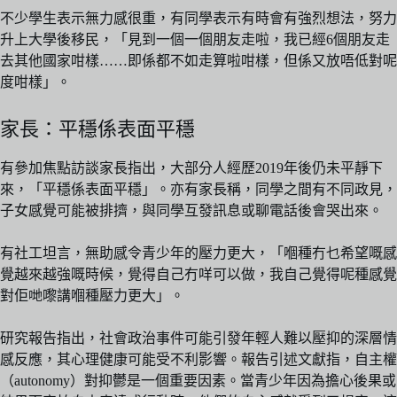
不少學生表示無力感很重，有同學表示有時會有強烈想法，努力
升上大學後移民，「見到一個一個朋友走啦，我已經6個朋友走
去其他國家咁樣……即係都不如走算啦咁樣，但係又放唔低對呢
度咁樣」。
家長：平穩係表面平穩
有參加焦點訪談家長指出，大部分人經歷2019年後仍未平靜下
來，「平穩係表面平穩」。亦有家長稱，同學之間有不同政見，
子女感覺可能被排擠，與同學互發訊息或聊電話後會哭出來。
有社工坦言，無助感令青少年的壓力更大，「嗰種冇乜希望嘅感
覺越來越強嘅時候，覺得自己冇咩可以做，我自己覺得呢種感覺
對佢哋嚟講嗰種壓力更大」。
研究報告指出，社會政治事件可能引發年輕人難以壓抑的深層情
感反應，其心理健康可能受不利影響。報告引述文獻指，自主權
（autonomy）對抑鬱是一個重要因素。當青少年因為擔心後果或