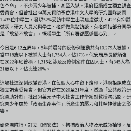
色革命」，不少青少年被捕、甚至入獄。港府拒絕成立獨立調查
委員會，但曾批出34萬元資助予香港中文大學的研究團隊訪問
1,435位中學生，發現52%受訪中學生出現焦慮徵狀、42%有抑鬱
徵狀。研究人員又與學生、老師做焦點訪談，有老師指部分同學
是「敢怒不敢言」，慨嘆學生「所有嘢都壓係個心到」。
今日是6.12五周年，5年前爆發的反修例運動共有10,279人被捕，
當中18歲以下被捕人士有1,754人，佔17%。保安局局長鄧炳強
在2022年底曾稱，1,315名涉及反修例案件在囚人士，有345人為
21歲以下，佔比達26%。
這場社運深刻改變香港，在每個人心中留下烙印。港府拒絕成立
獨立調查委員會，但官方曾在2020至21年度，透過「公共政策研
究資助計劃」批出34萬元予中大社會工作學系副教授陶兆銘，研
究青少年處於「政治生命事件」所產生的壓力和其精神健康之影
響。
研究團隊指，訂立《國安法》、拘捕政治人物及示威領袖後，反