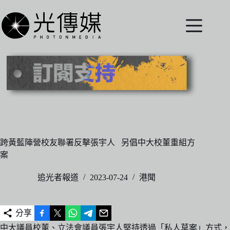
跳
至
主
要
內
容
跨黃藍陣營校友聯署反擊張宇人 另倡中大校董重組方
案
追光者報道
2023-07-24
港聞
分享
中大議員校董、立法會議員張宇人堅持透過「私人草案」方式，