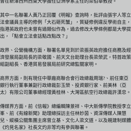
曾在新澤西州西東大學擔任亞洲學系主任的梁伯華教授。
其中一名聯署人黃乃正回覆《明報》查詢時，批評由張宇人等立
法會議員主導的修例「大石砸死蟹」，質疑修例違反學術自主，
指港英政府也未曾有過類似作為，過去修改大學條例都是大學提
出，「點會立法會話點改點改？」
政界、公營機構方面，聯署名單見到於梁振英政府擔任商務及經
濟發展局副局長的梁敬國、前天文台助理台長梁榮武，特首政策
組副組長、香港貿易發展局前研究總監關家明。
商界方面，則有現任中華廠商聯合會行政總裁周瑞?、前任東亞
銀行執行董事兼副行政總裁彭玉榮、投資銀行家、前美林（亞
太）有限公司董事總經理黃桂林、大灣區航空行政總裁許漢忠。
傳媒界方面，前《信報》總編輯陳景祥、中大新傳學院教授李立
峯、前《有線新聞》助理總採訪主任林妙茵、資深傳媒人陳慧
兒、縱橫公關集團主席曾立基、文化人梁文道，以及親建制媒體
《灼見名家》社長文灼非等均有參與聯署。