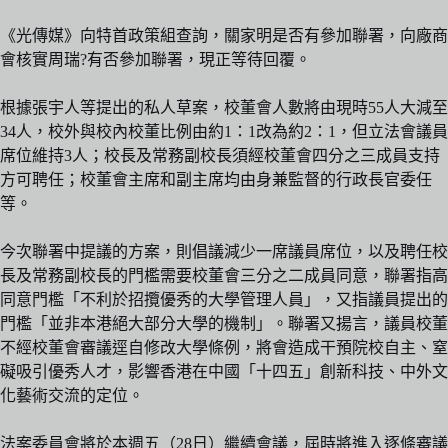
《光傳媒》向特首政策組查詢，關家明是否有參加聯署，向廠商
會核實周瑞?有否參加聯署，現正等待回覆。
根據張宇人等提出的私人草案，校董會人數將由現時55人大減至
34人，校外與校內校董比例由約1：1改為約2：1，但立法會議員
席位維持3人；校長及常務副校長須經校董會四分之三成員支持
方可聘任；校董會主席和副主席均由身兼監督的行政長官委任
等。
今次聯署中提議的方案，則倡議減少一席議員席位，以及聘任校
長及常務副校長的門檻需要校董會三分之二成員同意，聯署指高
同意門檻「不利於招攬優秀的大學管理人員」，又指議員提出的
門檻「並非本港絕大部分大學的機制」。聯署又揚言，議員校董
不經校董會審議逕自修改大學條例，將會造成干預院校自主、窒
礙吸引優秀人才，影響香港在中國「十四五」創新科技、中外文
化藝術交流的定位。
法案委員會將於本週五（28日）繼續會議，屆時將進入逐條審議