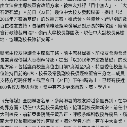
由立法會主導校董會改組方案，被校友批評「目中無人」、「大
石砸死蟹」。前日（22日）幾位中大校友發起聯署，提出「以
2016年方案為基礎」的改組方案，獲跨黃、藍陣營、跨界別的數
百位校友支持，包括前商務及經濟發展局副局長的梁敬國、廠商
會行政總裁周瑞?、嶺南大學校長鄭國漢、現任中大副校長吳樹
培、協理副校長陳新安等。
聯署
由校友評議會主席楊于銘、前主席林偉雄、前校友會聯會會
長兼資深傳媒人香樹輝發起，提出「以2016年方案為基礎」的改
組方案，包括議員校董席位由目前3席減至2席、特首委任校董席
位維持目前的6席、校長及常務副校長須經校董會三分之二成員
支持方可聘任等。截至今日（24日）下午4時為止，已經有接近
800名校友參與聯署，當中有不少更來自政、商、學界。
《光傳媒》查閱聯署名單，參與聯署的校友跨越多個界別，在學
術界方面，現任中大副校長吳樹培、協理副校長陳新安、前任中
大副校長、前新亞書院院長黃乃正、呼吸系統科教授許樹昌、嶺
南大學校長鄭國漢等均有聯署。海外學者方面，有在中大畢業，