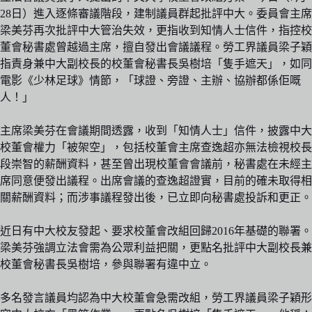
28日）進入逐條審議階段，建制議員群起批評中大。委員會主席
梁美芬再次批評中大管治失效，更指收到知情人士信件，指控校
董會秘書處曾越過主席，擅自發出會議議程。勞工界議員梁子穎
指責身兼中大副校長的校董會秘書長吳樹培「隻手遮天」，如同
電影《少林足球》情節，「球證、旁證、主辦、協辦都係佢嘅
人！」
主席梁美芬在會議期間透露，收到「知情人士」信件，披露中大
校董會權力「被架空」，包括校董會主席查逸超亦無法檢視校長
段崇智的薪酬資料，甚至曾出現校董會會議前，秘書處在未經主
席同意便發出議程。出席會議的查逸超證實，目前的確未取得相
關薪酬資料；而涉事議程發出後，已立即向秘書處投訴和更正。
近日有中大校友發起、要求校董會改組回歸2016年基礎的聯署。
梁美芬強調立法會需為公眾利益把關，更點名批評中大副校長兼
校董會秘書長吳樹培，參與聯署有違中立。
多名發言議員均認為中大校董會急需改組，勞工界議員梁子穎形