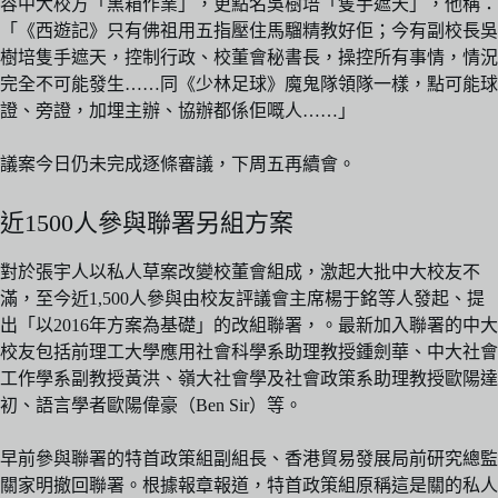
容中大校方「黑箱作業」，更點名吳樹培「隻手遮天」，他稱：
「《西遊記》只有佛祖用五指壓住馬騮精教好佢；今有副校長吳
樹培隻手遮天，控制行政、校董會秘書長，操控所有事情，情況
完全不可能發生……同《少林足球》魔鬼隊領隊一樣，點可能球
證、旁證，加埋主辦、協辦都係佢嘅人……」
議案今日仍未完成逐條審議，下周五再續會。
近1500人參與聯署另組方案
對於張宇人以私人草案改變校董會組成，激起大批中大校友不
滿，至今近1,500人參與由校友評議會主席楊于銘等人發起、提
出「以2016年方案為基礎」的改組聯署，。最新加入聯署的中大
校友包括前理工大學應用社會科學系助理教授鍾劍華、中大社會
工作學系副教授黃洪、嶺大社會學及社會政策系助理教授歐陽達
初、語言學者歐陽偉豪（Ben Sir）等。
早前參與聯署的特首政策組副組長、香港貿易發展局前研究總監
關家明撤回聯署。根據報章報道，特首政策組原稱這是關的私人