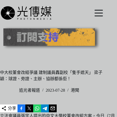
跳
至
主
要
內
容
中大校董會改組爭議 建制議員轟副校「隻手遮天」 梁子
穎：球證、旁證、主辦、協辦都係佢！
追光者報道
2023-07-28
港聞
分享
立法會議員張宇人提出的中文大學校董會改組方案，今日（7月