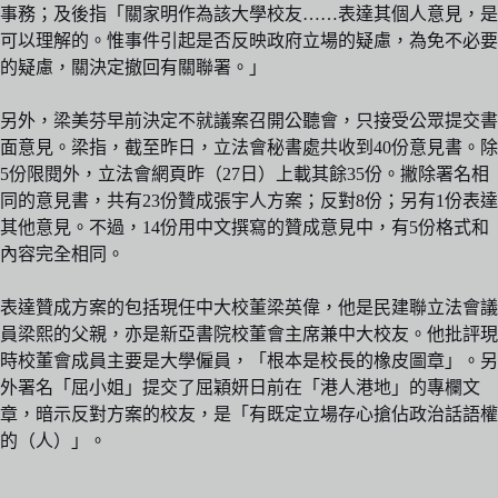
事務；及後指「關家明作為該大學校友……表達其個人意見，是
可以理解的。惟事件引起是否反映政府立場的疑慮，為免不必要
的疑慮，關決定撤回有關聯署。」
另外，梁美芬早前決定不就議案召開公聽會，只接受公眾提交書
面意見。梁指，截至昨日，立法會秘書處共收到40份意見書。除
5份限閱外，立法會網頁昨（27日）上載其餘35份。撇除署名相
同的意見書，共有23份贊成張宇人方案；反對8份；另有1份表達
其他意見。不過，14份用中文撰寫的贊成意見中，有5份格式和
內容完全相同。
表達贊成方案的包括現任中大校董梁英偉，他是民建聯立法會議
員梁熙的父親，亦是新亞書院校董會主席兼中大校友。他批評現
時校董會成員主要是大學僱員，「根本是校長的橡皮圖章」。另
外署名「屈小姐」提交了屈穎妍日前在「港人港地」的專欄文
章，暗示反對方案的校友，是「有既定立場存心搶佔政治話語權
的（人）」。