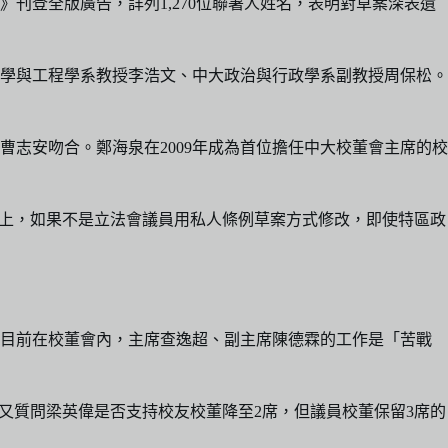
刊登全版廣告，詳列1,270位聯署人姓名，表明對草案深表遺
學與工程學系教授李浩文、中大政治與行政學系副教授周保松。
曹志安吻合。鄭海泉在2009年成為首位擔任中大校董會主席的校
問題上，如果不是立法會議員用私人條例草案方式修改，即使特區政
，目前在校董會內，主席查逸超、副主席陳德霖的工作是「苦戰
他又質問梁英偉是否支持校友校董降至2席，但議員校董保留3席的