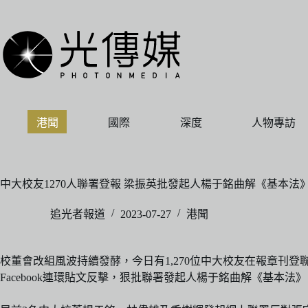
跳
至
主
要
內
容
港聞
國際
深度
人物專訪
中大校友1270人聯署登報 梁振英批發起人楊于銘曲解《基本法
追光者報道
2023-07-27
港聞
校董會改組風波持續發酵，今日有1,270位中大校友在報章刊
Facebook連環貼文反擊，狠批聯署發起人楊于銘曲解《基