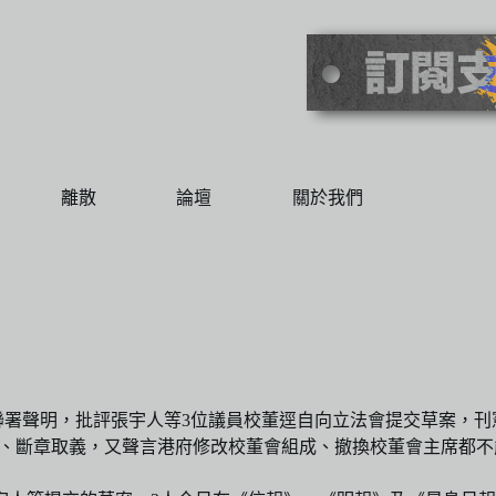
離散
論壇
關於我們
》
登聯署聲明，批評張宇人等3位議員校董逕自向立法會提交草案，
本法》、斷章取義，又聲言港府修改校董會組成、撤換校董會主席都