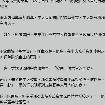
人等提交的草案，3人今日在《信報》、《明報》及《星島日報》
各2席。
海水處理專家胡紹燊、中大善衡書院院長莫仲棠、中大計算機科
有聯署。
），姓名、所屬書院、畢業年份與前中大校董會主席鄭海泉的遺孀
起人楊于銘曲解《基本法》、斷章取義。他指，在中大校董會組成
》保障院校自主的原則。
用，進一步說明改組中大校董會、「停用」段崇智的需要。
件內容，署名是中大校董、新亞書院校董會主席梁英偉。信件指
另一夥」，梁英偉表明絕對支持張宇人等人的方案。
自己人我可以理解，但堂堂新亞書院校董會主席居然唔撐校友？！」
席兼董事總經理。