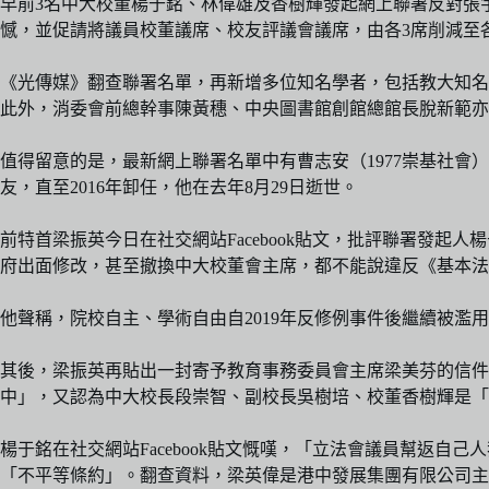
早前3名中大校董楊于銘、林偉雄及香樹輝發起網上聯署反對張宇
憾，並促請將議員校董議席、校友評議會議席，由各3席削減至
《光傳媒》翻查聯署名單，再新增多位知名學者，包括教大知名
此外，消委會前總幹事陳黃穗、中央圖書館創館總館長脫新範亦
值得留意的是，最新網上聯署名單中有曹志安（1977崇基社會
友，直至2016年卸任，他在去年8月29日逝世。
前特首梁振英今日在社交網站Facebook貼文，批評聯署發
府出面修改，甚至撤換中大校董會主席，都不能說違反《基本法
他聲稱，院校自主、學術自由自2019年反修例事件後繼續被濫
其後，梁振英再貼出一封寄予教育事務委員會主席梁美芬的信
中」，又認為中大校長段崇智、副校長吳樹培、校董香樹輝是「
楊于銘在社交網站Facebook貼文慨嘆，「立法會議員幫返
「不平等條約」。翻查資料，梁英偉是港中發展集團有限公司主