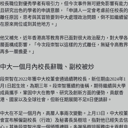
校長職位對優秀學者有吸引力，但今次事件無可避免影響有能力
且研究出色的學者的申請意願，「申請人一定會考慮前任校長的
離任原因，思考與其冒險要到中大處理政治問題，倒不如繼續留
在原來崗位或到其他地方。」
他又補充，近年香港高等教育界已面對很大政治壓力，對大學各
層面構成影響，「今次段崇智以這樣的方式離任，無疑令高教界
再多一層擔憂。」
中大一個月內校長辭職、副校被炒
段崇智在2022年獲中大校董會通過續聘校長，新任期由2024年1
月1日起生效，為期三年。段崇智獲續約後稱，期待繼續與大學
成員攜手，鞏固中大在教學、研究及創新方面的優勢，貢獻香
港、國家以及全球社會，但新任期展開不足8日便請辭。
中大在不足一個月內，高層人事兩次變動。上月13日，中大校董
會宣布解僱副校長（行政）及秘書長吳樹培，指對他已經失去信
心。其後段崇智出席一個頒獎禮時，多謝吳樹培服務中大貢獻良