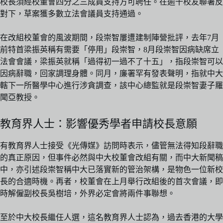
校長須經校董會四分之三成員支持方可聘任。在逾千校友聯署反
對下，草案獲多數立法會議員支持通過。
在改組校董會的風波期間，段崇智屢遭建制陣營批評，去年7月
前特首梁振英稱有需要「停用」段崇智，8月段崇智因病缺席立
法會會議，梁振英就稱「過得初一過不了十五」，指段崇智可以
因病辭職，回家調理身體。同月，廉署罕有發表聲明，指就中大
轄下一所醫學中心進行涉貪調查，該中心總監就是段崇智妻子羅
聞亞教授。
教育界人士：影響優秀學者申請校長意願
有教育界人士接受《光傳媒》訪問時表示，儘管無法得知段辭職
的真正原因，但事件必然與中大校董會改組有關，而中大新聞稿
中，亦引述段崇智稱中大已落實新的管治架構，是物色一位新校
長的合適時機。再者，校董會在上月舉行改組後的首次會議，即
時解僱副校長吳樹培，外界必定會將兩件事聯想。
至於中大校長繼任人選，這名教育界人士認為，過去香港的大學