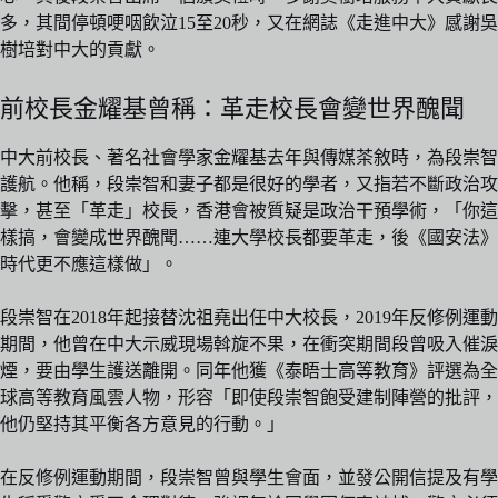
多，其間停頓哽咽飲泣15至20秒，又在網誌《走進中大》感謝吳
樹培對中大的貢獻。
前校長金耀基曾稱：革走校長會變世界醜聞
中大前校長、著名社會學家金耀基去年與傳媒茶敘時，為段崇智
護航。他稱，段崇智和妻子都是很好的學者，又指若不斷政治攻
擊，甚至「革走」校長，香港會被質疑是政治干預學術，「你這
樣搞，會變成世界醜聞……連大學校長都要革走，後《國安法》
時代更不應這樣做」。
段崇智在2018年起接替沈祖堯出任中大校長，2019年反修例運動
期間，他曾在中大示威現場斡旋不果，在衝突期間段曾吸入催淚
煙，要由學生護送離開。同年他獲《泰晤士高等教育》評選為全
球高等教育風雲人物，形容「即使段崇智飽受建制陣營的批評，
他仍堅持其平衡各方意見的行動。」
在反修例運動期間，段崇智曾與學生會面，並發公開信提及有學