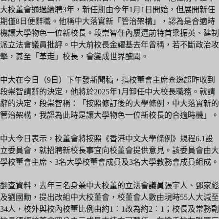
大校董會通過續聘3年，新任期由今年1月1日開始，但展開新任
期僅8日便辭職。他稱中大落實新「管治架構」，認為是合適時
機讓大學物色一位新校長。段崇智任內屢遭前特首梁振英、建制
派立法會議員批評。中大前校長金耀基去年曾稱，若不斷政治攻
擊，甚至「革走」校長，會變成世界醜聞。
中大在今日（9日）下午發新聞稿，指校董會主席查逸超昨收到
段崇智請辭的決定，他將於2025年1月卸任中大校長職務。就請
辭的決定，段崇智稱：「按照修訂後的大學條例，中大落實新的
管治架構，我認為此時是讓大學物色一位新校長的合適時機」。
中大今日表示，校董會將按照《香港中文大學條例》規程6.1設
立委員會，就招聘新校長事宜向校董會提供意見。該委員會由大
學校董會主席、3名大學校董會成員及3名大學教務會成員組成。
翻查資料，去年三名身兼中大校董的立法會議員張宇人、鄧家彪
及劉國勳，提出改組中大校董會，校董會人數由現時55人大減至
34人，校外與校內校董比例由約1：1改為約2：1；校長及常務副