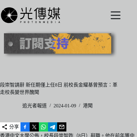
跳
至
主
要
內
容
段崇智請辭 新任期僅上任8日 前校長金耀基曾預言：革
走校長變世界醜聞
追光者報道
2024-01-09
港聞
分享
香港中文大學公佈，校長段崇智昨（8日）辭職。他在前年獲中