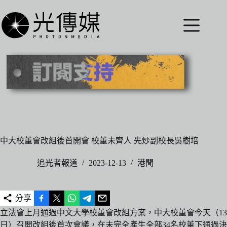
跳
至
主
要
內
容
中大校董會改組後首開會 校董未齊人 先炒副校長吳樹培
追光者報道
2023-12-13
港聞
分享
立法會上月通過中文大學校董會改組方案，中大校董會今天（13
日）召開改組後首次會議，在未完全產生全部34名校董下通過決