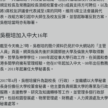
規定校長及常務副校長須經校董會4分3成員支持方可聘任，以及
將3席校友評議會代表減至1席的同時，維持3席立法會議員代
表。改組方案引起中大師生及校友反彈，並發起聯署反對方案，
吳樹培當時亦有聯署。
吳樹培加入中大16年
截至今天晚上7時，吳樹培的簡介資料仍見於中大網站的「主管
人員」頁面。網頁指吳先後於英國鄧迪大學及倫敦大學取得數
學、哲學及神學學位。1989年起從事大學行政工作，在英國和香
港多間學府擁有管理經驗。他在07年起加入中大、08年出任教務
長，2011年起兼任大學秘書長。
2017年4月，吳樹培擢升為副校長（行政），並繼續以大學秘書
長身份擔任大學校董會秘書。他主要負責統籌大學的專業及行政
服務，支援教學、研究及知識轉移等工作，並管理多個行政部
門，包括校園發展處、物業管理處、財務處、人力資源處及大學
秘書處等。