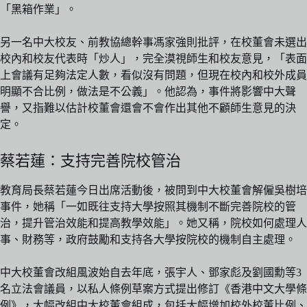
「黑箱作業」。
另一名中大校友、前教協總幹事馮家強則批評，在校董會未選出
校內和校友代表時「炒人」，完全漠視師生和校友意見，「表面
上會議有足夠法定人數，看似沒有問題，但現在校內和校外成員
明顯不合比例，做法是不公義」。他認為，事件將影響中大聲
譽，又指難以估計校董會還會不會作出其他不顧師生意見的決
定。
蔡若蓮：支持完善院校管治
教育局長蔡若蓮今日出席活動後，被問到中大校董會解僱吳樹培
事件，她稱「一如既往支持大學按照其機制不斷完善院校的管
治，提升管治效能和提高教學效能」。她又稱，院校如何處理人
事、財務等，政府鼓勵和支持各大學按院校的機制自主處理。
中大校董會改組風波始自去年底，張宇人、鄧家彪及劉國勳等3
名立法會議員，以私人條例草案方式提出修訂《香港中文大學條
例》，大幅改組中大校董會組成，包括大幅增加校外校董比例、