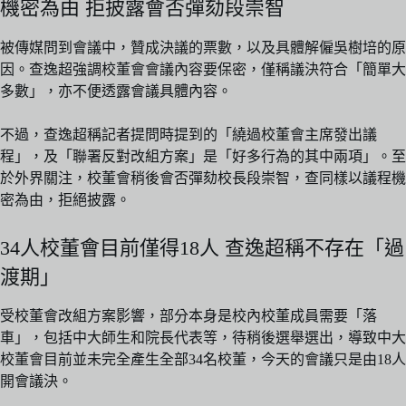
機密為由 拒披露會否彈劾段崇智
被傳媒問到會議中，贊成決議的票數，以及具體解僱吳樹培的原
因。查逸超強調校董會會議內容要保密，僅稱議決符合「簡單大
多數」，亦不便透露會議具體內容。
不過，查逸超稱記者提問時提到的「繞過校董會主席發出議
程」，及「聯署反對改組方案」是「好多行為的其中兩項」。至
於外界關注，校董會稍後會否彈劾校長段崇智，查同樣以議程機
密為由，拒絕披露。
34人校董會目前僅得18人 查逸超稱不存在「過
渡期」
受校董會改組方案影響，部分本身是校內校董成員需要「落
車」，包括中大師生和院長代表等，待稍後選舉選出，導致中大
校董會目前並未完全產生全部34名校董，今天的會議只是由18人
開會議決。