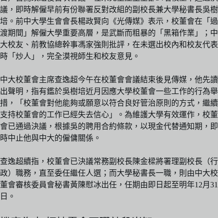
議，即時解僱早前有份聯署反對改組的副校長兼大學秘書長吳樹
培。前中大學生會會長楊政賢向《光傳媒》表示，校董會在「過
渡期間」解僱大學重要高層，是武斷而粗暴的「黑箱作業」；中
大校友、前教協總幹事馮家強則批評，在未選出校內和校友代表
時「炒人」，完全漠視師生和校友意見。
中大校董會主席查逸超今午在校董會會議結束後見傳媒，他先讀
出聲明，指有鑑於吳樹培近月因應大學校董會一些工作的行為舉
措，「校董會對他能夠或願意以符合良好管治原則的方式，繼續
支持校董會的工作已經失去信心」。為維護大學有效運作，校董
會已通過決議，根據吳的聘用合約條款，以現金代替通知期，即
時中止他與中大的僱傭關係。
查逸超續指，校董會已決議常務副校長陳金樑將署理副校長（行
政）職務，直至委任繼任人選；而大學秘書長一職，則由中大校
董會審核委員會秘書黃陳慰冰出任，任期由即日起至明年12月31
日。