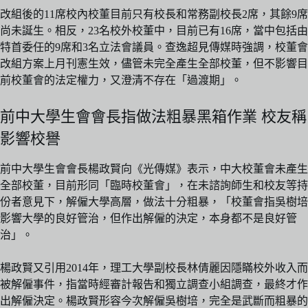
改組後的11席校內校董目前只有校長和常務副校長2席，其餘9席
尚未誕生。相反，23名校外校董中，目前已有16席，當中包括由
特首委任的9席和3名立法會議員。查逸超見傳媒時強調，校董會
改組方案上月刊憲生效，儘管未完全產生全部校董，但不影響目
前校董會的法定權力，又澄清不存在「過渡期」。
前中大學生會會長指做法粗暴黑箱作業 校友稱
影響校譽
前中大學生會會長楊政賢向《光傳媒》表示，中大校董會未產生
全部校董，目前形同「臨時校董會」，在未諮詢師生和校友等持
份者意見下，解僱大學高層，做法十分粗暴，「校董會指吳樹培
影響大學的良好管治，但作出解僱的決定，本身都不是良好管
治」。
楊政賢又引用2014年，理工大學副校長林倩麗因隱瞞校外收入而
被解僱事件，指當時經審計報告和獨立調查小組調查，最終才作
出解僱決定。楊政賢形容今次解僱吳樹培，完全是武斷而粗暴的