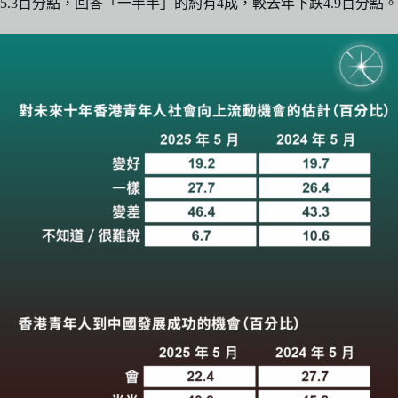
5.3百分點，回答「一半半」的約有4成，較去年下跌4.9百分點。