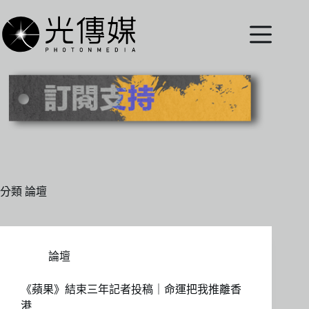
跳
至
主
要
內
容
分類
論壇
論壇
《蘋果》結束三年記者投稿｜命運把我推離香
港