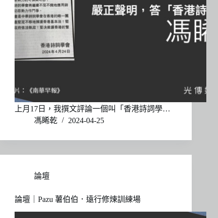
上月17日，我撰文評論一個叫「香港詩詞學…
馮睎乾
2024-04-25
論壇
論壇｜Pazu 薯伯伯．遠行修煉訓練場