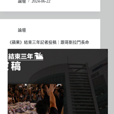
論壇
2024-06-22
論壇
《蘋果》結束三年記者投稿｜跟哥斯拉鬥長命