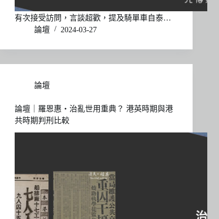
有次接受訪問，言談超歡，提及騎單車自泰…
論壇
2024-03-27
論壇
論壇｜羅恩惠・治亂世用重典？ 港英時期與港
共時期判刑比較