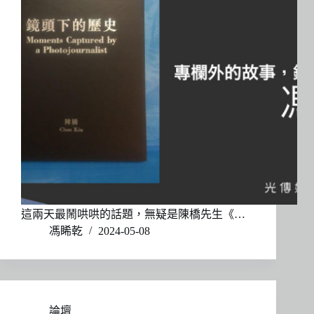
這兩天最鬧哄哄的話題，無疑是陳橋先生《…
馮睎乾
2024-05-08
論壇