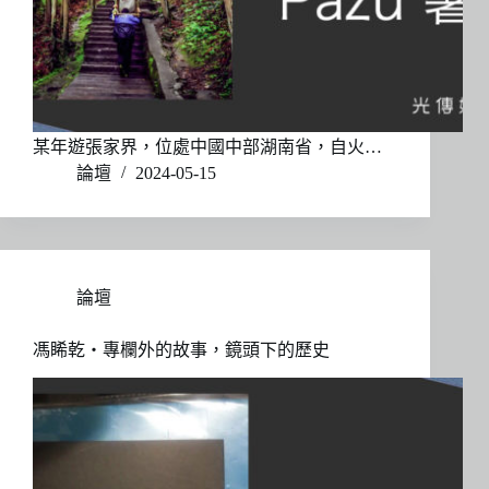
某年遊張家界，位處中國中部湖南省，自火…
論壇
2024-05-15
論壇
馮睎乾・專欄外的故事，鏡頭下的歷史