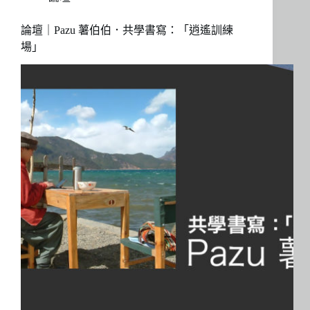
論壇｜Pazu 薯伯伯．共學書寫：「逍遙訓練
場」