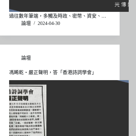
過往數年筆端，多觸及時政、密幣、資安、…
論壇
2024-04-30
論壇
馮睎乾・嚴正聲明，答「香港詩詞學會」