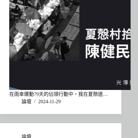
在雨傘運動79天的佔領行動中，我在夏慤道…
論壇
2024-11-29
論壇