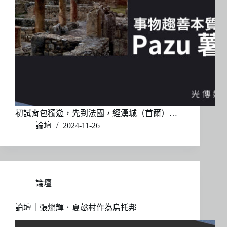
初試背包獨遊，先到法國，經漢城（首爾）…
論壇
2024-11-26
論壇
論壇｜張燦輝．夏慤村作為烏托邦