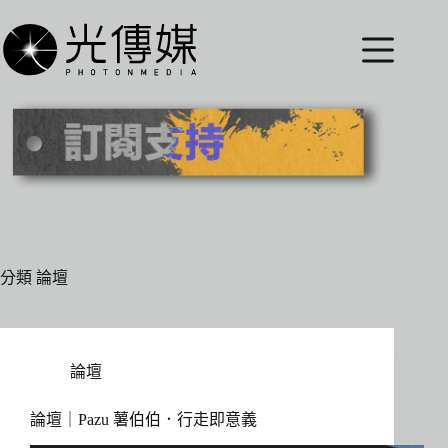
跳
至
主
要
內
容
分類
論壇
論壇
論壇｜Pazu 薯伯伯．行走即意義