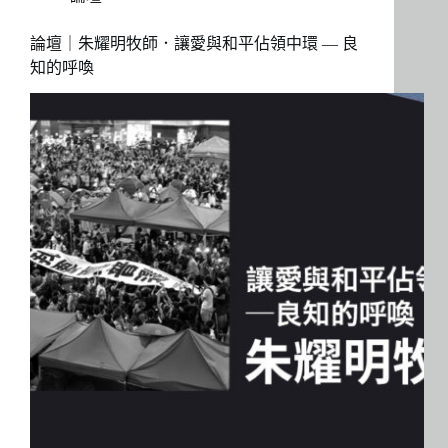
論壇｜朱耀明牧師．讓愛與和平佔領中環 — 良
知的呼喚