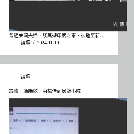
曾遇美國夫婦，談其遊印度之事，被邀至新…
論壇
2024-11-19
論壇
論壇｜馮睎乾・由楊佳到屠龍小隊