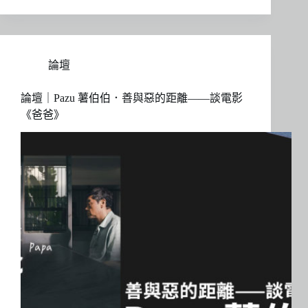
論壇
論壇｜Pazu 薯伯伯．善與惡的距離——談電影
《爸爸》