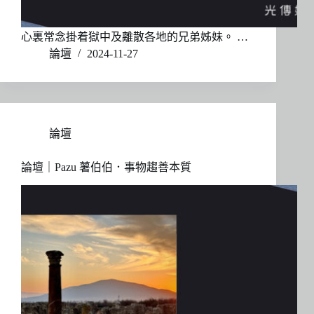
心裏常念掛着獄中及離散各地的兄弟姊妹。 …
論壇
2024-11-27
論壇
論壇｜Pazu 薯伯伯．事物趨善本質