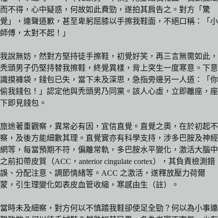
而不得，心中疑惑，何故如此費勁，遂拍其肩告之。對方「驚
覺」，連聲道歉，甚至卑躬屈膝以手擦我鞋面，不絕口稱：「小
師傅，太對不起！」
我說無妨，然對方堅持徒手擦鞋，初覺好笑，再三言無需如此，
秃頭男子仍堅持替我擦鞋，終覺異樣，背上突生一度寒意。下意
識摸褲袋，錢包已失，當下未及深思，急指旁邊另一人道：「你
偷我錢包！」認定他與秃頭男乃同黨。該人心虛，立即離座，座
下即見錢包。
旅途著重觀察，異常必有因，宜信直覺。直覺之奧，在於初起不
察，及後方能細數其理。直覺實亦有科學支持，涉多巴胺及神經
網等，每當預期不符，偏離常軌，多巴胺水平變化，激活大腦中
之前扣帶皮質（ACC，anterior cingulate cortex），其負責檢測錯
誤、分配注意、調節情緒等。ACC 之激活，遂釋放壓力荷爾
蒙，引生理變化如表皮血管收縮，寒感由生（註）。
當時未及細察，對方何以不慎踏我鞋卻使足全勁？何以為小事連