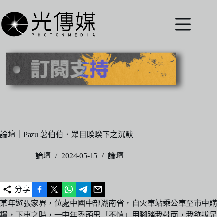
跳
至
主
要
內
容
論壇｜Pazu 薯伯伯．眾目睽睽下之沉默
論壇
2024-05-15
論壇
分享
某年遊張家界，位處中國中部湖南省，自火車站乘公車至市中購
糧，下車之時，一中年禿頭男「不慎」用腳踏我鞋面，我欲拔足