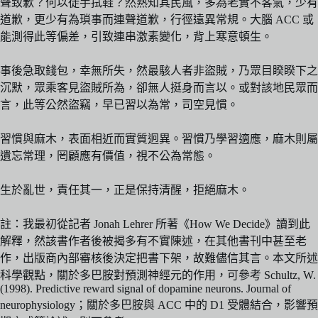
聲致歉？何以徒手拭鞋？然熟知其民風，多為老實不客氣，少有
道歉，更少有為瑣事而連聲道歉，行徑遠異常規。大腦 ACC 或
能測得此等偏差，引致連串激素變化，背上寒意頓生。
事後急取錢包，幸無所失，然最駭人者非盜賊，乃眾目睽睽下之
沉默，眾乘客見盜賊所為，卻無人挺身而言以。或對該地民眾而
言，此等公然盜竊，早已習以為常，司空見慣。
習慣與麻木，表面相近而實質迥異。習慣乃學習適應，麻木則屬
遺忘常理，罔顧應有價值，視不公為常態。
生於亂世，責任其一，正是保持清醒，拒絕麻木。
註：我最初從記者 Jonah Lehrer 所著《How We Decide》讀到此
解釋，然該書作者後被揭多有不實陳述，在其他書刊中甚至老
作，出版商內部審核後決定把書下架，故難儘信其言。本文所述
科學觀點，關於多巴胺對預測神經元的作用，可參考 Schultz, W.
(1998). Predictive reward signal of dopamine neurons. Journal of
neurophysiology；關於多巴胺與 ACC 中的 D1 受體結合，影響預