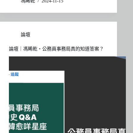
馮睎乾
2024-11-15
論壇
論壇｜馮睎乾・公務員事務局真的知道答案？