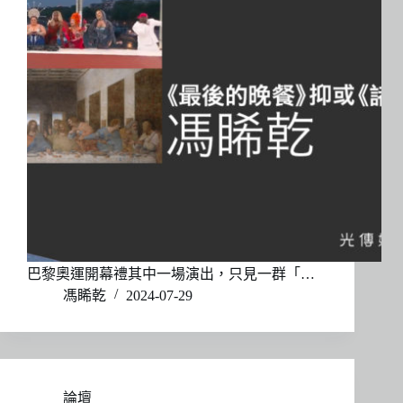
巴黎奧運開幕禮其中一場演出，只見一群「…
馮睎乾
2024-07-29
論壇