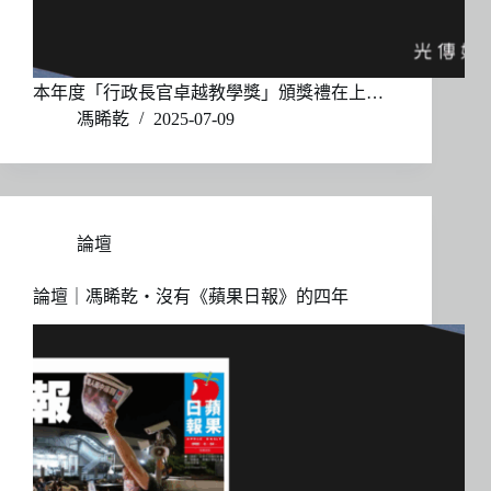
本年度「行政長官卓越教學獎」頒獎禮在上…
馮睎乾
2025-07-09
論壇
論壇｜馮睎乾・沒有《蘋果日報》的四年