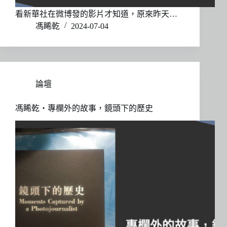
看新華社在微博發的影片才知道，原來昨天…
馮睎乾
2024-07-04
論壇
馮睎乾・專欄外的故事，鏡頭下的歷史