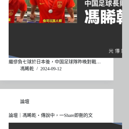
繼慘負七球於日本後，中国足球隊昨晚對戰…
馮睎乾
2024-09-12
論壇
論壇｜馮睎乾・傳說中，一Share即刪的文