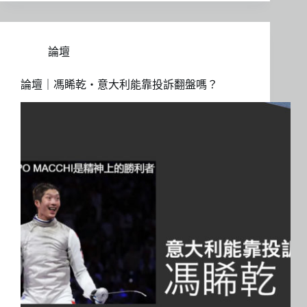
論壇
論壇｜馮睎乾・意大利能靠投訴翻盤嗎？