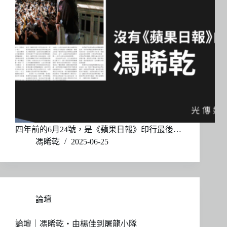
四年前的6月24號，是《蘋果日報》印行最後…
馮睎乾
2025-06-25
論壇
論壇｜馮睎乾・由楊佳到屠龍小隊