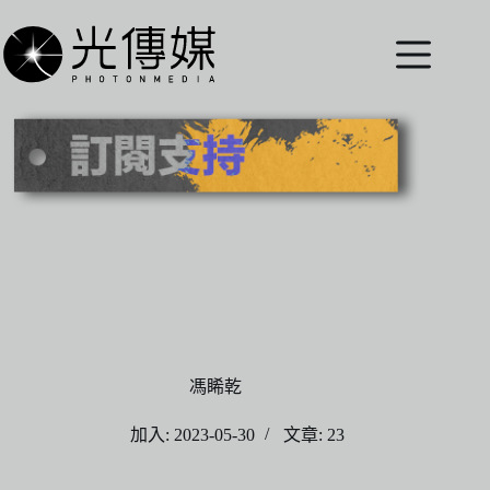
跳
至
主
要
內
容
馮睎乾
加入: 2023-05-30
文章: 23