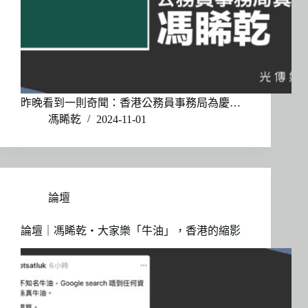
昨晚看到一則奇聞：香港公務員事務局為慶…
馮睎乾
2024-11-01
論壇
論壇｜馮睎乾・大家樂「牛油」，香港的縮影