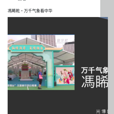
馮睎乾・万千气象看中华