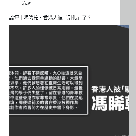
論壇
論壇｜馮睎乾・香港人被「馴化」了？