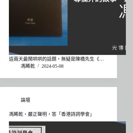
這兩天最鬧哄哄的話題，無疑是陳橋先生《…
馮睎乾
2024-05-08
論壇
馮睎乾・嚴正聲明，答「香港詩詞學會」