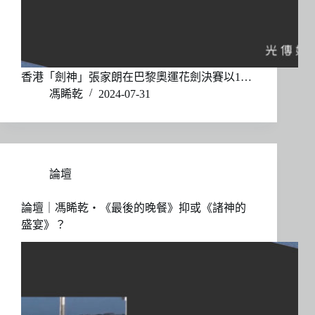
香港「劍神」張家朗在巴黎奧運花劍決賽以1…
馮睎乾
2024-07-31
論壇
論壇｜馮睎乾・《最後的晚餐》抑或《諸神的
盛宴》？