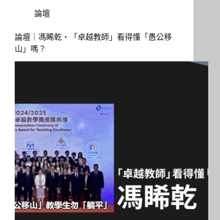
論壇
論壇｜馮睎乾・「卓越教師」看得懂「愚公移
山」嗎？