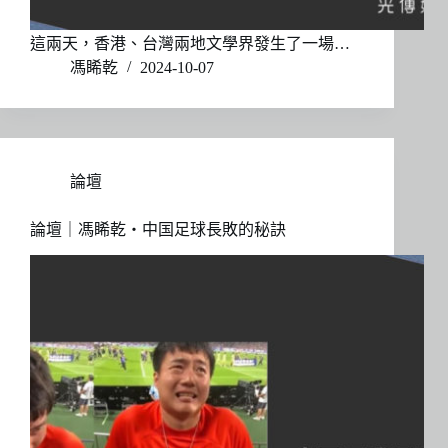
這兩天，香港、台灣兩地文學界發生了一場…
馮睎乾
2024-10-07
論壇
論壇｜馮睎乾・中国足球長敗的秘訣