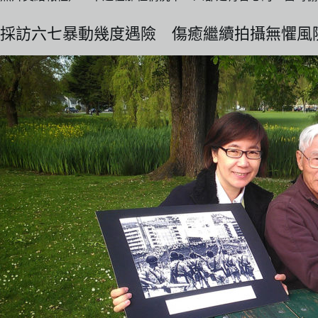
採訪六七暴動幾度遇險 傷癒繼續拍攝無懼風