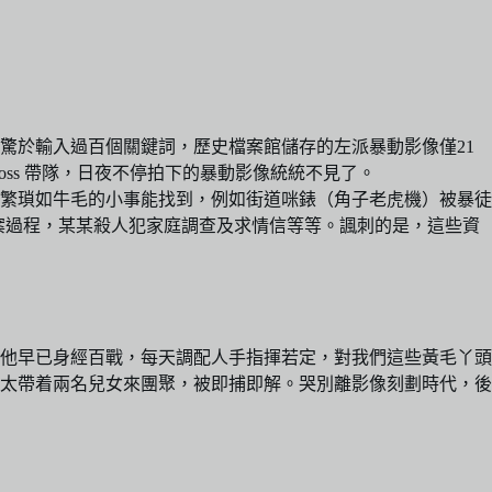
驚於輸入過百個關鍵詞，歷史檔案館儲存的左派暴動影像僅21
Moss 帶隊，日夜不停拍下的暴動影像統統不見了。
繁瑣如牛毛的小事能找到，例如街道咪錶（角子老虎機）被暴徒
殺人犯犯案過程，某某殺人犯家庭調查及求情信等等。諷刺的是，這些資
叔時他早已身經百戰，每天調配人手指揮若定，對我們這些黃毛丫頭
太太帶着兩名兒女來團聚，被即捕即解。哭別離影像刻劃時代，後