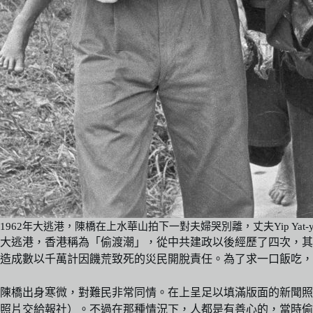
1962年大逃港，陳橋在上水華山拍下一對夫婦哭別離，丈夫Yip Y
大逃港，香港稱為「偷渡潮」，從中共建政以後經歷了四次，其
造成數以千萬計因饑荒致死的災民開脫責任。為了求一口飯吃，
陳橋出身寒微，對難民非常同情。在上呈足以填滿版面的新聞照
照片交給報社）。不過在那種情況下，人都是有善心的，當時偷