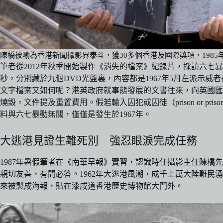
陳橋被喻為香港新聞攝影界泰斗，獲30多個香港及國際獎項，198
筆者從2012年秋季開始製作《消失的檔案》紀錄片，採訪六七
秒，分別藏於九個DVD光盤裏，內容都是1967年5月左派示威者
文字檔案又如何呢？港英政府就事態發展的文書往來，向英國匯
燒毀，文件提及重置費用。假若輸入囚犯或囚徒（prison or
料與六七暴動無關，僅僅是發生於1967年。
大逃港見證生離死別 強忍眼淚完成任務
1987年暑假筆者在《南華早報》實習，認識時任攝影主任陳橋
親切友善，有問必答。1962年大逃港風潮，成千上萬大陸難
來被製成海報，貼在漆咸道香港歷史博物館大門外。