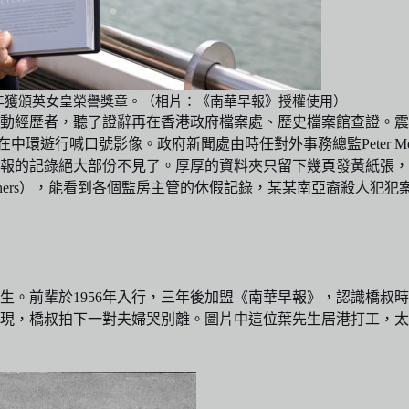
5年獲頒英女皇榮譽獎章。（相片：《南華早報》授權使用）
暴動經歷者，聽了證辭再在香港政府檔案處、歷史檔案館查證。震
在中環遊行喊口號影像。政府新聞處由時任對外事務總監Peter 
報的記錄絕大部份不見了。厚厚的資料夾只留下幾頁發黃紙張，
 prisoners），能看到各個監房主管的休假記錄，某某南亞裔
先生。前輩於1956年入行，三年後加盟《南華早報》，認識橋
民湧現，橋叔拍下一對夫婦哭別離。圖片中這位葉先生居港打工，