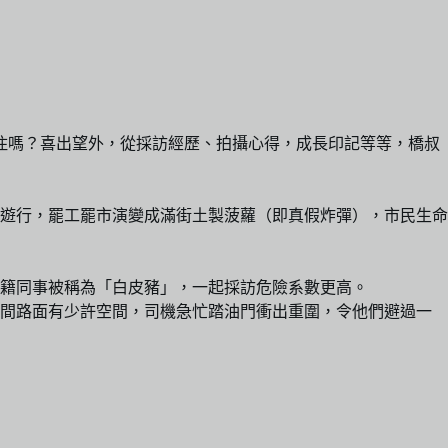
記住嗎？喜出望外，從採訪經歷、拍攝心得，成長印記等等，橋叔
遊行，罷工罷市演變成滿街土製菠蘿（即真假炸彈），市民生命
籍同事被稱為「白皮豬」，一起採訪危險系數更高。
纏間路面有少許空間，司機急忙踏油門衝出重圍，令他們避過一