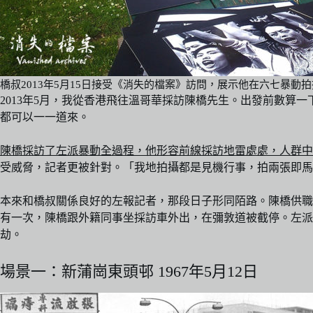
橋叔2013年5月15日接受《消失的檔案》訪問，展示他在六七暴
2013年5月，我從香港飛往溫哥華採訪陳橋先生。出發前數算
都可以一一道來。
陳橋採訪了左派暴動全過程，他形容前線採訪地雷處處，人群中
受威脅，記者更被針對。「我地拍攝都是見機行事，拍兩張即馬
本來和橋叔關係良好的左報記者，那段日子形同陌路。陳橋供職
有一次，陳橋跟外籍同事坐採訪車外出，在彌敦道被截停。左
劫。
場景一：新蒲崗東頭邨 1967年5月12日