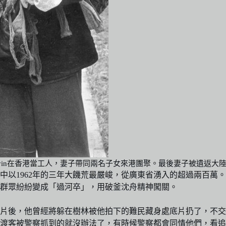
at-yin在香港當工人，妻子帶同兩名子女來港團聚。最後妻子被遺返
中以1962年的三年大饑荒最嚴峻，從廣東省湧入的超過兩百萬
群眾紛紛變成「過河卒」，用破釜沈舟精神闖關。
片後，他曾經將躲在樹林被他拍下的難民藏身處底片扔了，不交
渡客被警察抓到的就沒辦法了，有時候警察都會同情他們，看追