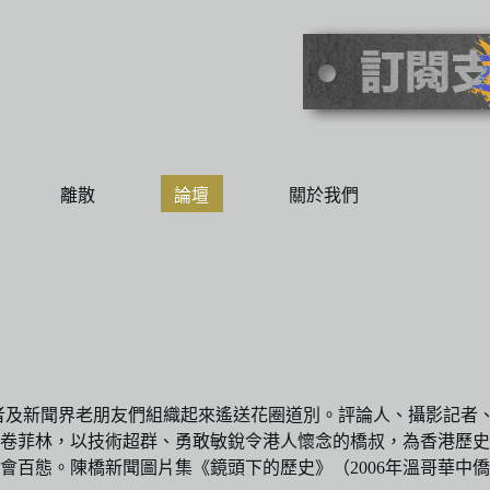
離散
論壇
關於我們
攝影記者及新聞界老朋友們組織起來遙送花圈道別。評論人、攝影記
萬卷菲林，以技術超群、勇敢敏銳令港人懷念的橋叔，為香港歷
百態。陳橋新聞圖片集《鏡頭下的歷史》（2006年溫哥華中僑