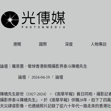
跳
至
主
要
內
容
港聞
國際
深度
人物專訪
論壇｜羅恩惠．敬悼香港新聞攝影界泰斗陳橋先生
論壇
2024-04-19
論壇
陳橋先生辭世（1927-2024），《南華早報》舊日同袍，
攝影界泰斗陳橋先生」。於《南華早報》供職28年，拍下了四
天災肆虐影像，也通過照片記錄了從六十年代一路走來的香港社會