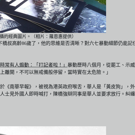
動拍攝的經典圖片。（相片：羅恩惠提供）
一下橋叔高齡86歲了，他的思維是否清晰？對六七暴動細節仍能
時常有人煽動：「打記者啦！」
暴動歷時八個月，從罷工、示威
上離開，不可以無戒備般停留，當時實在太危險。」
於《南華早報》，被視為港英政府喉舌，華人是「黃皮狗」，外
派人士見外國人即時喊打，陳橋強辯同事是華人並要求放行。糾