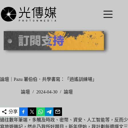
跳
至
主
要
內
容
論壇｜Pazu 薯伯伯．共學書寫：「逍遙訓練場」
論壇
2024-04-30
論壇
分享
過往數年筆端，多觸及時政、密幣、資安、人工智能等，反而少
寫旅遊雜記，然此乃我所好題目。新年伊始，我計劃每週撰文三