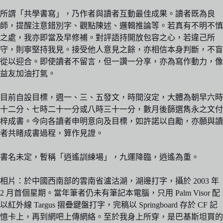
所謂「共學書寫」，乃作者與讀者互動最佳成果。讀者既為良
師，提醒注意錯別字、觀點陳述、邏輯推論等。若真有不明不慎
之處，我亦即當及早修補。對評語持開放包容之心，若違己所
守，則寧堅持我見。接受他人意見之餘，亦相信本身判斷，不盲
從以迎合。即使讀者不留言，但一讚一分享，亦為寫作動力，像
益友加油打氣。
目前自設目標，週一、三、五發文，時間沒定，大體為朝早六時
十二分、七時二十一分或八時三十一分，數月後篩選雋永之文付
梓成書。今向各讀者申明意向及目標，如許諾以自勵，亦願與讀
者共睹成書過程，算作見證。
書名未定，暫稱「逍遙訓練場」，九運降臨，逍遙為重。
相片：於中國西南部的雲南省瀘沽湖，湖邊打字，攝於 2003 年
2 月首個星期。當年筆者仍未有筆記本電腦，只用 Palm Visor 配
以紅外線 Targus 摺疊鍵盤打字，完稿以 Springboard 存於 CF 記
憶卡上，再到網吧上傳網絡。至於我身上所穿，是巴基斯坦買的