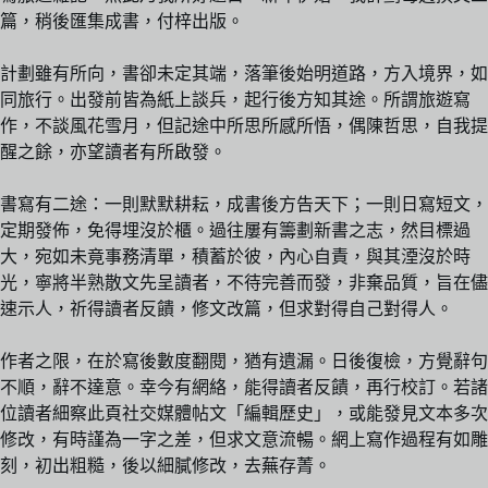
篇，稍後匯集成書，付梓出版。
計劃雖有所向，書卻未定其端，落筆後始明道路，方入境界，如
同旅行。出發前皆為紙上談兵，起行後方知其途。所謂旅遊寫
作，不談風花雪月，但記途中所思所感所悟，偶陳哲思，自我提
醒之餘，亦望讀者有所啟發。
書寫有二途：一則默默耕耘，成書後方告天下；一則日寫短文，
定期發佈，免得埋沒於櫃。過往屢有籌劃新書之志，然目標過
大，宛如未竟事務清單，積蓄於彼，內心自責，與其湮沒於時
光，寧將半熟散文先呈讀者，不待完善而發，非棄品質，旨在儘
速示人，祈得讀者反饋，修文改篇，但求對得自己對得人。
作者之限，在於寫後數度翻閱，猶有遺漏。日後復檢，方覺辭句
不順，辭不達意。幸今有網絡，能得讀者反饋，再行校訂。若諸
位讀者細察此頁社交媒體帖文「編輯歷史」，或能發見文本多次
修改，有時謹為一字之差，但求文意流暢。網上寫作過程有如雕
刻，初出粗糙，後以細膩修改，去蕪存菁。