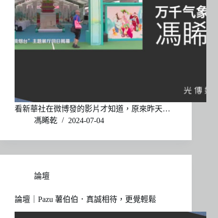
看新華社在微博發的影片才知道，原來昨天…
馮睎乾
2024-07-04
論壇
論壇｜Pazu 薯伯伯．真誠相待，更覺輕鬆