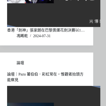
香港「劍神」張家朗在巴黎奧運花劍決賽以1…
馮睎乾
2024-07-31
論壇
論壇｜Pazu 薯伯伯．彩虹常在，惟觀者抬頭方
能察見