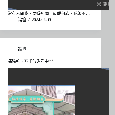
常有人問我，周遊列國，最愛何處，我總不…
論壇
2024-07-09
論壇
馮睎乾・万千气象看中华