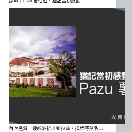
論壇｜Pazu 薯伯伯．猶記當初感動
首次進藏，幾經波折才到拉薩，抵步時莫名…