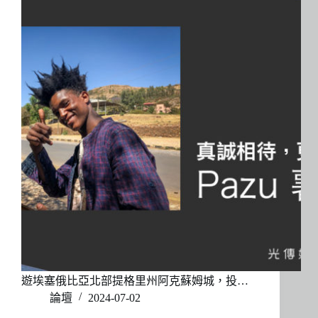
遊埃塞俄比亞北部提格里州阿克蘇姆城，投…
論壇
2024-07-02