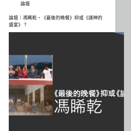
論壇
論壇｜馮睎乾・《最後的晚餐》抑或《諸神的
盛宴》？