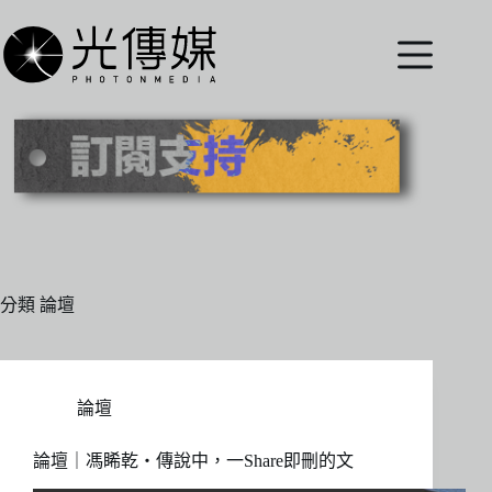
跳
至
主
要
內
容
分類
論壇
論壇
論壇｜馮睎乾・傳說中，一Share即刪的文