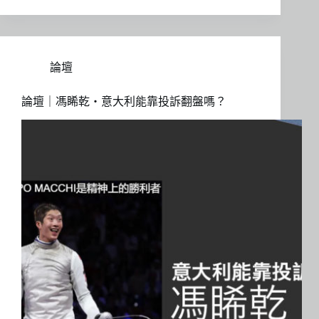
論壇
論壇｜馮睎乾・意大利能靠投訴翻盤嗎？