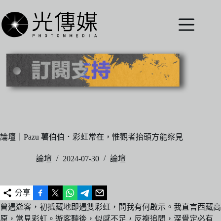
跳
至
主
要
內
容
論壇｜Pazu 薯伯伯．彩虹常在，惟觀者抬頭方能察見
論壇
2024-07-30
論壇
分享
曾遇遊客，初抵藏地即遇雙彩虹，問我有何啟示。我直言西藏高
原，常見彩虹。遊客聽後，似感不足，反複追問，深覺定必有