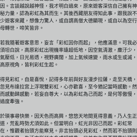
因。言談越說越神怪，我才明白過來，原來遊客深信自己擁有神
秘力量，認為彩虹為其而生。其後西藏朋友得知此事，跟我說不
少遊客來藏，想像力驚人，或自謂高僧大德顯現，或自以為空行
母轉世，啼笑皆非。
若我隨著遊客意思，妄言「彩虹因你而起」，他應滿意。可我必
須坦白說，高原彩虹出現機率遠超低地，因空氣清澈，塵汙少，
氣壓低，日光易透，視野廣闊，加上氣候速變，雨水或生或滅，
高原視角，皆利彩虹生起。
得見彩虹，自是喜悅，記得多年前與好友漫步拉薩，走至天橋，
忽見布達拉宮上浮現雙彩虹，心亦歡喜，至今猶記當時感動。然
而感動歸感動，若妄自尊大，以為彩虹為己而起，是何等傲慢，
過度牽強。
於瑣事尋快樂，因天色而高興，悠悠天地間覓得意義，乃人生正
道，荒亂時勢尤須如此。但當明白，虹光非因己而起。彩虹常
在，惟觀者抬頭方能察見。非言抬頭必見彩虹，然而若不抬頭則