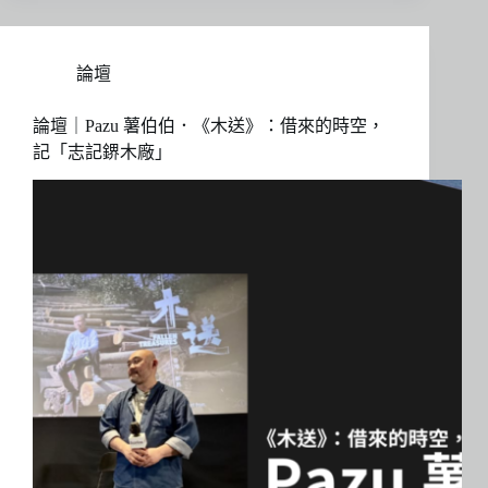
論壇
論壇｜Pazu 薯伯伯．《木送》：借來的時空，
記「志記鎅木廠」