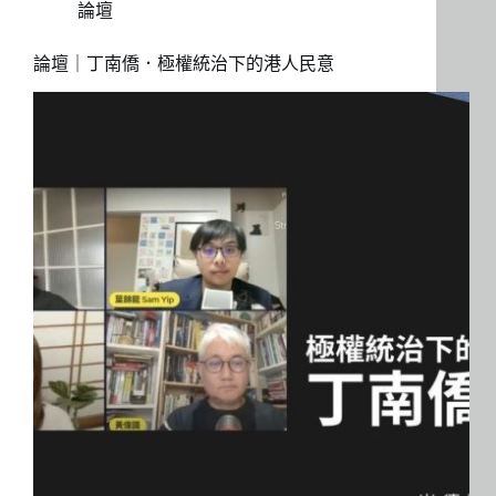
論壇
論壇｜丁南僑．極權統治下的港人民意