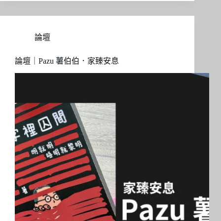
論壇
論壇｜Pazu 薯伯伯．家臻安息