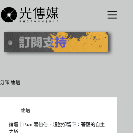
跳
至
主
要
內
容
分類
論壇
論壇
論壇｜Pazu 薯伯伯．超脫卻留下：菩薩的自主
之道