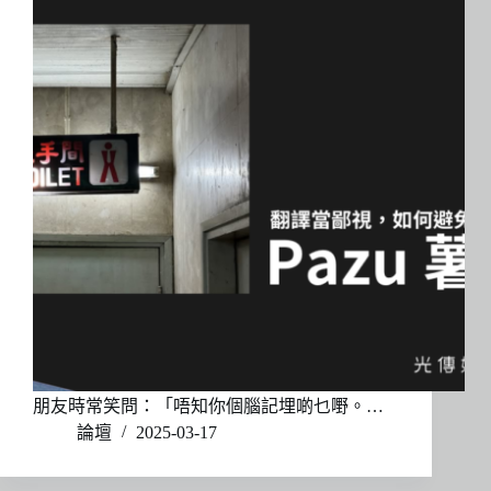
朋友時常笑問：「唔知你個腦記埋啲乜嘢。…
論壇
2025-03-17