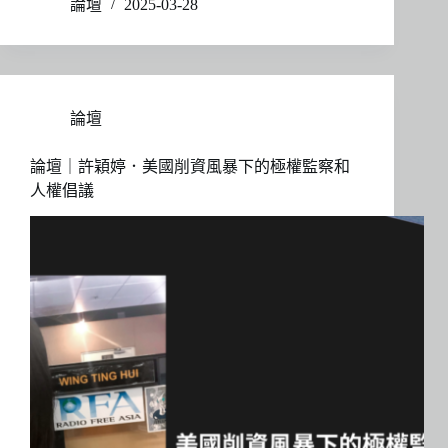
論壇
2025-03-28
論壇
論壇｜許穎婷．美國削資風暴下的極權監察和
人權倡議