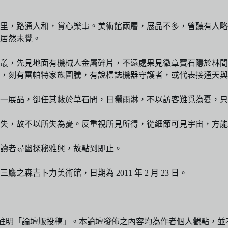
里，路通人和，賞心樂事。美術館兩層，展品不多，曾聽有人略
居然未覺。
草叢，先見地面有機械人金屬碎片，不遠處果見徽章寶石隱於林
，刻有雷帕特家族圖騰，有說標誌機器守護者，或代表接通天與
一展品，卻任其蔽於草石間，日曬雨淋，不以訪客難覓為憂，只
失，故不以所失為憂。反重視所見所得，從細節可見宇宙，方能
讀者尋幽探秘雅興，故點到即止。
吉卜力美術館，日期為 2011 年 2 月 23 日。
dia.net並註明「論壇版投稿」。本論壇發佈之內容均為作者個人觀點