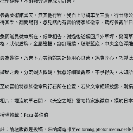
操作純粹，不消幾分鐘便成功訂票。
參觀美術館當天，無其他行程，我自上野騎車至三鷹，行廿餘公
得其樂。翻閱場刊，忽見館內有雷帕特家族徽章，驚訝參觀半日
急問職員徽章所在，低聲相告，謝過後遂返回戶外草坪，撥開
格，狀似盾牌，金屬邊框，鉚釘環繞，琺瑯藍底，中央金色浮雕
最為難得，乃吉卜力美術館設計師用心良苦，耗費匠心，巧製此
遊歷之趣，分宏觀與微觀，我愈好細微觀察，不爭得失，未知所
至於雷帕特家族徽章飛行石所在位置，若於文章鉅細披露，則損
相片：埋沒於草石間，《天空之城》雷帕特家族徽章，攝於日本三鷹之森
授權轉載：
Pazu 薯伯伯
註：論壇版歡迎投稿，來函請電郵至editorial@photonme