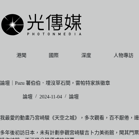
跳
至
主
要
內
容
港聞
國際
深度
人物專訪
論壇｜Pazu 薯伯伯．埋沒草石間，雷帕特家族徽章
論壇
2024-11-04
論壇
我最愛的動畫乃宮崎駿《天空之城》，多次觀看，百不厭倦，
多年後初訪日本，未有計劃參觀宮崎駿吉卜力美術館，聞其門票難求