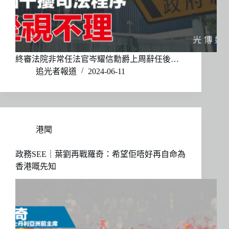
終審法院非常任法官岑耀信勳爵上周辭任後…
追光者報道
2024-06-11
港聞
政務SEE｜葉劉再戰羅奇：希望佢唔好再自命為
香港嘅先知