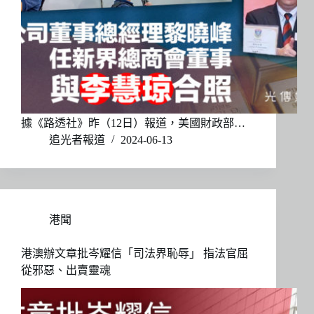
據《路透社》昨（12日）報道，美國財政部…
追光者報道
2024-06-13
港聞
港澳辦文章批岑耀信「司法界恥辱」 指法官屈
從邪惡、出賣靈魂