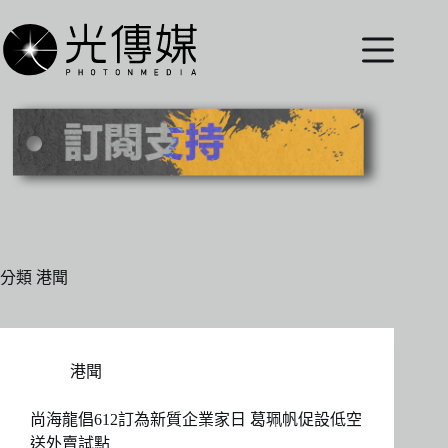
跳
至
主
要
內
容
分類
港聞
港聞
尚海龍倡612訂為新質企業家日 葛珮帆促設低空
送外賣試點