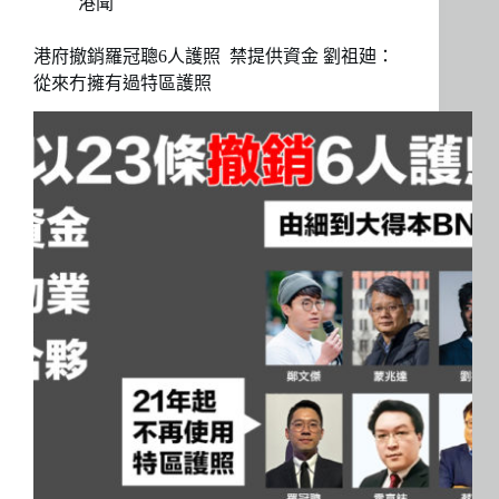
港聞
港府撤銷羅冠聰6人護照 禁提供資金 劉祖廸：
從來冇擁有過特區護照