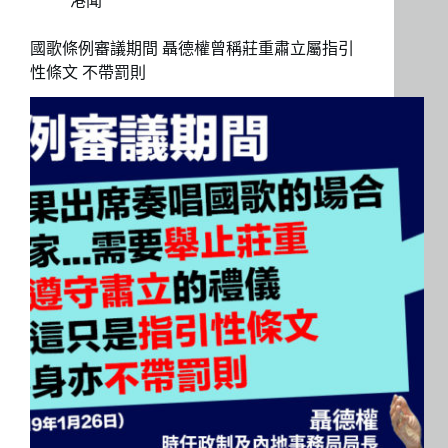
港聞
國歌條例審議期間 聶德權曾稱莊重肅立屬指引
性條文 不帶罰則