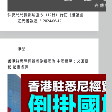
保安局局長鄧炳強今（12日）行使《維護國…
追光者報道
2024-06-12
港聞
香港駐悉尼經貿辦倒掛國旗 中國網民：必須舉
報 嚴肅處理