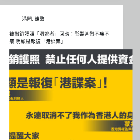
港聞
,
離散
被撤銷護照「潛逃者」回應：影響甚微不痛不
癢 明顯是報復「港諜案」