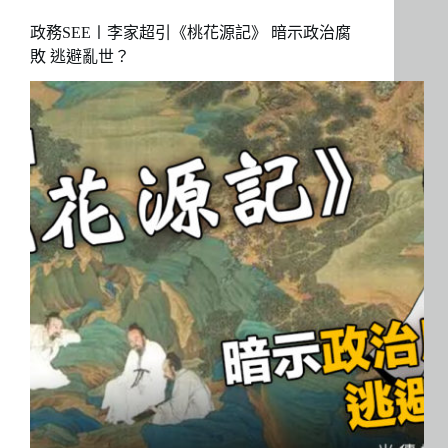
政務SEE〡李家超引《桃花源記》 暗示政治腐
敗 逃避亂世？