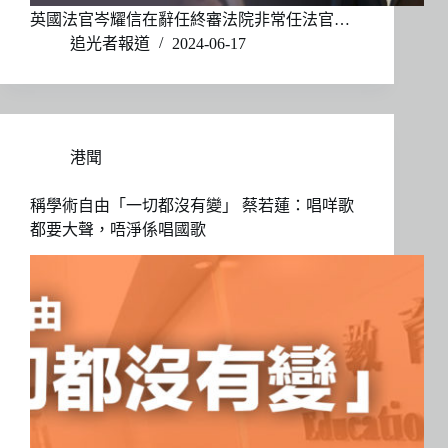
英國法官岑耀信在辭任終審法院非常任法官…
追光者報道
2024-06-17
港聞
稱學術自由「一切都沒有變」 蔡若蓮：唱咩歌
都要大聲，唔淨係唱國歌