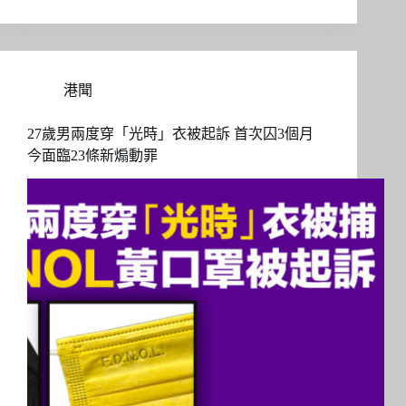
港聞
27歲男兩度穿「光時」衣被起訴 首次囚3個月
今面臨23條新煽動罪