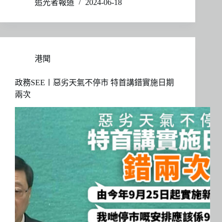
追光者報道
2024-06-18
港聞
政務SEE〡惡劣天氣不停市 特首講錯實施日期
兩次