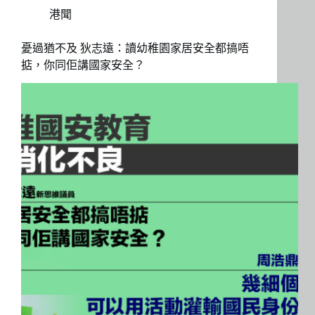
港聞
憂過猶不及 狄志遠：讀幼稚園家居安全都搞唔
掂，你同佢講國家安全？