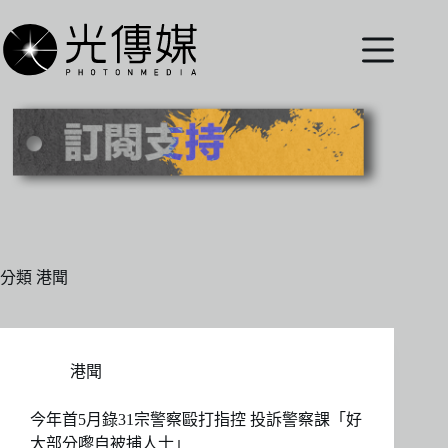
跳
至
主
要
內
容
分類
港聞
港聞
今年首5月錄31宗警察毆打指控 投訴警察課「好
大部分嚟自被捕人士」