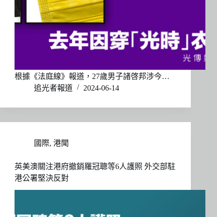
根據《法庭線》報道，27歲男子諸啓邦涉今…
追光者報道
2024-06-14
國際
,
港聞
英美澳關注港府撤銷羅冠聰等6人護照 外交部駐
港公署堅決反對