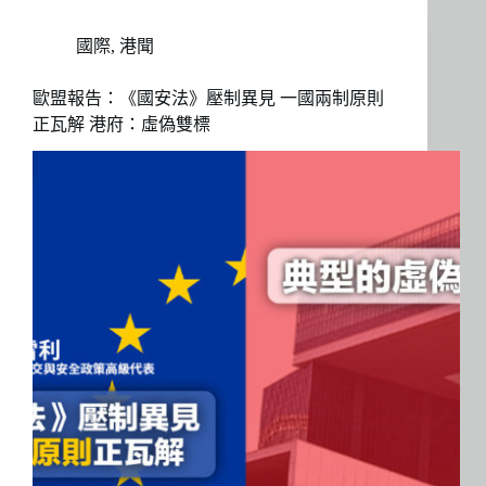
國際
,
港聞
歐盟報告：《國安法》壓制異見 一國兩制原則
正瓦解 港府：虛偽雙標