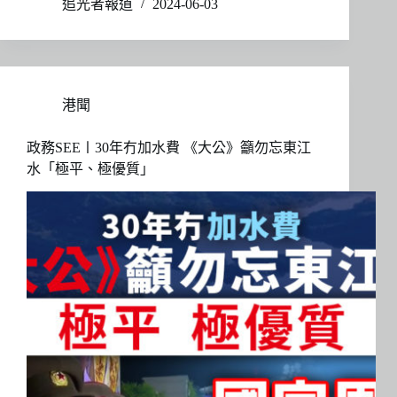
追光者報道
2024-06-03
港聞
政務SEE〡30年冇加水費 《大公》籲勿忘東江
水「極平、極優質」