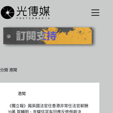
跳
至
主
要
內
容
分類
港聞
港聞
《獨立報》揭英國法官任香港非常任法官薪酬
39萬 賀輔明、岑耀信罕有回應反修例裁決