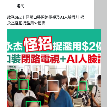
港聞
政務SEE〡倡閘口裝閉路電視及AI人臉識別 楊
永杰怪招捉濫用$2優惠