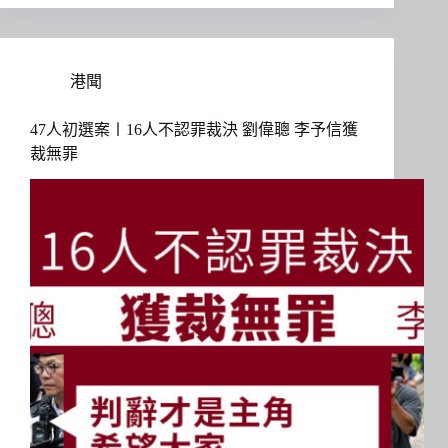
港聞
47人初選案〡16人不認罪裁決 劉偉聰 李予信獲
裁無罪