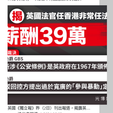
英國《獨立報》昨（2日）刊出報道，揭露英…