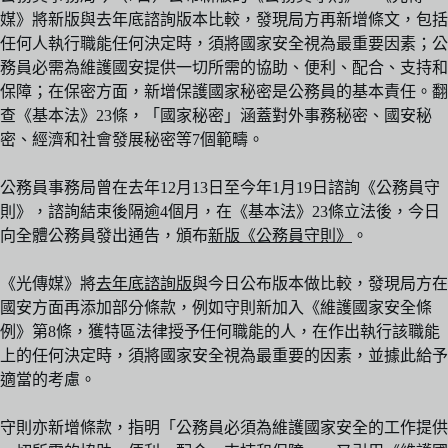
媒》將新版與去年底諮詢版本比較，發現局方再新增條文，包括
任何人執行職能任何決定時，須將國家安全視為最重要因素；公
務員必需為維護國安提供一切所需的協助、便利、配合、支持和
保障；在保密方面，新增保護國家秘密是公務員的基本責任。翻
查《基本法》23條，「國家秘密」涵蓋對外事務秘密、國安秘
密、經濟和社會發展秘密等7個範疇。
公務員事務局曾在去年12月13日至今年1月19日諮詢《公務員守
則》，諮詢結束後隔逾4個月，在《基本法》23條立法後，今日
向全體公務員發出通告，頒布
新版《公務員守則》
。
《光傳媒》將
去年底諮詢版
與今日公布版本做比較，發現局方在
國安方面再添加部分條款，例如守則新加入《維護國家安全條
例》第8條，獲特區法律授予任何職能的人，在作出執行該職能
上的任何決定時，須將國家安全視為最重要的因素，並據此給予
適當的考慮。
守則亦新增條款，指明「公務員必須為維護國家安全的工作提供