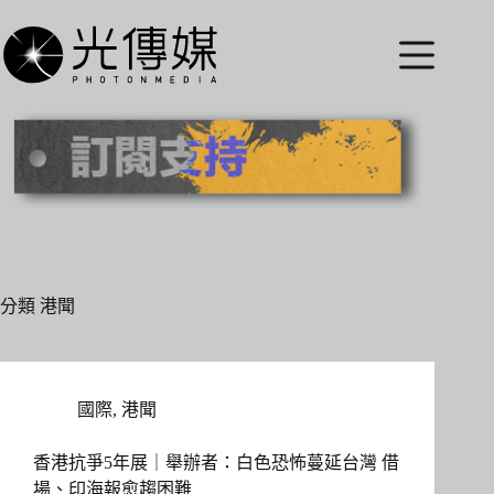
跳
至
主
要
內
容
分類
港聞
國際
,
港聞
香港抗爭5年展｜舉辦者：白色恐怖蔓延台灣 借
場、印海報愈趨困難