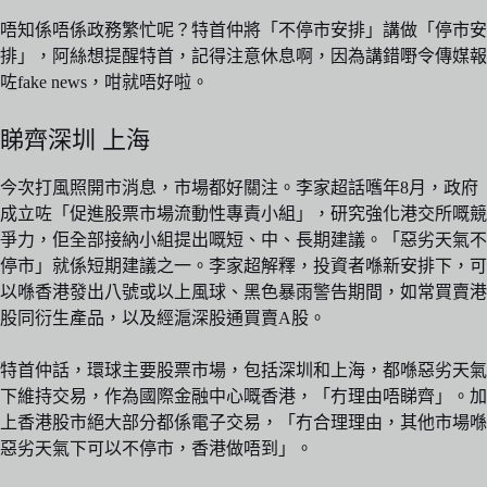
唔知係唔係政務繁忙呢？特首仲將「不停市安排」講做「停市安
排」，阿絲想提醒特首，記得注意休息啊，因為講錯嘢令傳媒報
咗fake news，咁就唔好啦。
睇齊深圳 上海
今次打風照開市消息，市場都好關注。李家超話嚿年8月，政府
成立咗「促進股票市場流動性專責小組」，研究強化港交所嘅競
爭力，佢全部接納小組提出嘅短、中、長期建議。「惡劣天氣不
停市」就係短期建議之一。李家超解釋，投資者喺新安排下，可
以喺香港發出八號或以上風球、黑色暴雨警告期間，如常買賣港
股同衍生產品，以及經滬深股通買賣A股。
特首仲話，環球主要股票市場，包括深圳和上海，都喺惡劣天氣
下維持交易，作為國際金融中心嘅香港，「冇理由唔睇齊」。加
上香港股市絕大部分都係電子交易，「冇合理理由，其他市場喺
惡劣天氣下可以不停市，香港做唔到」。