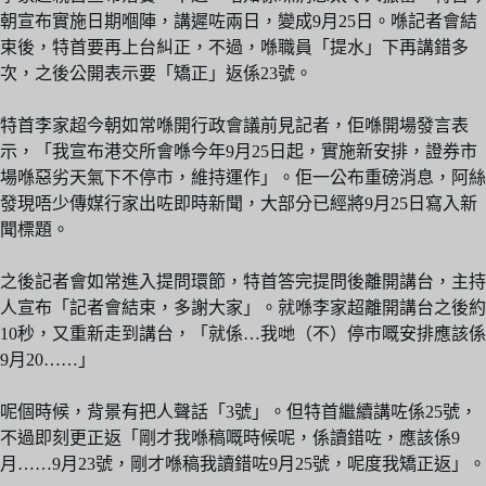
朝宣布實施日期嗰陣，講遲咗兩日，變成9月25日。喺記者會結
束後，特首要再上台糾正，不過，喺職員「提水」下再講錯多
次，之後公開表示要「矯正」返係23號。
特首李家超今朝如常喺開行政會議前見記者，佢喺開場發言表
示，「我宣布港交所會喺今年9月25日起，實施新安排，證券市
場喺惡劣天氣下不停市，維持運作」。佢一公布重磅消息，阿絲
發現唔少傳媒行家出咗即時新聞，大部分已經將9月25日寫入新
聞標題。
之後記者會如常進入提問環節，特首答完提問後離開講台，主持
人宣布「記者會結束，多謝大家」。就喺李家超離開講台之後約
10秒，又重新走到講台，「就係…我哋（不）停市嘅安排應該係
9月20……」
呢個時候，背景有把人聲話「3號」。但特首繼續講咗係25號，
不過即刻更正返「剛才我喺稿嘅時候呢，係讀錯咗，應該係9
月……9月23號，剛才喺稿我讀錯咗9月25號，呢度我矯正返」。