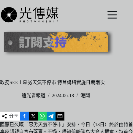
跳
至
主
要
內
容
政務SEE〡惡劣天氣不停市 特首講錯實施日期兩次
追光者報道
2024-06-18
港聞
分享
醞釀已久嘅「惡劣天氣不停市」安排，今日（18日）終於由特首
李家超親自宣布落實。不過，唔知係咪消息太令人振奮，特首今