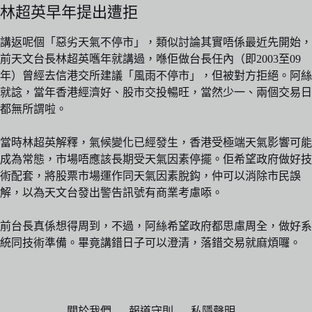
林超英早年提出遭拒
講返呢個「惡劣天氣不停市」，類似討論其實唔係最近先開始，
前天文台長林超英嚿年就講過，喺佢做台長任內（即2003至09
年）曾經去信港交所建議「風雨不停市」，但被對方拒絕。阿絲
就諗，當年香港經濟好、股市交投暢旺，當然少一、兩個交易日
都無所謂啦。
當時林超英解釋，氣候變化已經發生，香港受極端天氣影響可能
成為常態，市場唔應該長期受天氣因素停擺。佢希望政府做好技
術配套，將股票市場運作同天氣因素脫鈎，仲可以消除市民誤
解，以為天文台發出警告訊號有商業考慮㖭。
前台長真係想得周到，不過，阿絲希望政府都思慮周全，做好系
統同技術準備。畢竟講錯日子可以澄清，落錯交易就麻煩囉。
關於我們
報道守則
私隱聲明