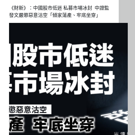
《財新》：中國股市低迷 私募市場冰封 中證監
發文嚴懲惡意沽空「傾家蕩產、牢底坐穿」