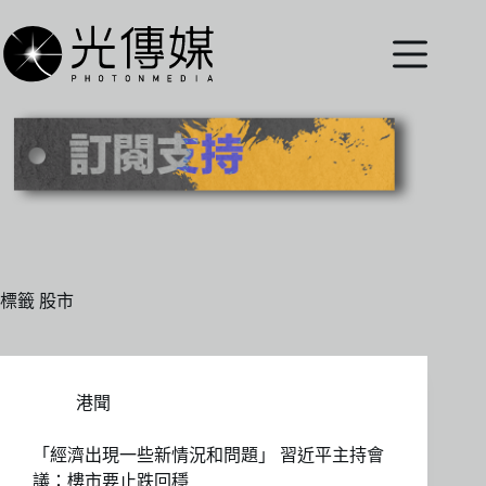
跳
至
主
要
內
容
標籤
股市
港聞
「經濟出現一些新情況和問題」 習近平主持會
議：樓市要止跌回穩