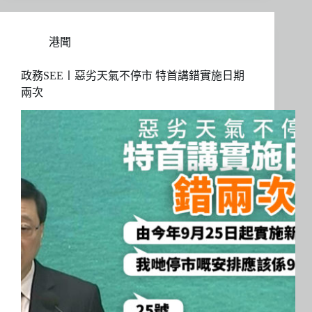
港聞
政務SEE〡惡劣天氣不停市 特首講錯實施日期
兩次