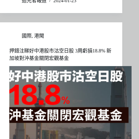
追光者報道
2024-01-23
國際
,
港聞
押錯注睇好中港股市沽空日股 3周虧損18.8% 新
加坡對沖基金關閉宏觀基金