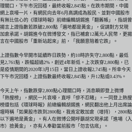
理關口，下午市況回穩，最終收報2,845點。在跌市期間，中國
網上哀嚎一片，有網民向去年6月高調成為股民、並對中國股市
有無比信心的《環球時報》前總編輯胡錫進「翻舊帳」，指胡曾
揚言上證指數若跌破2,800點「遍地都是黃金」，促請對方兌現
加倉承諾。胡錫進今在微博發文，指已補倉12萬元人民幣，更揚
言在中國股市「重新站起來」前，「我願意陪着它跌」。
上證指數今早開市延續昨日跌勢，約10時許失守2,800點，最低
見2,761點，跌幅超過2%，創近4年新低。上次跌穿2,800點，已
是疫情期間的2020年3月15日，當日上證收報2,745點。所幸今天
下午市況回穩，上證指數最終收報2,845點，升12點或0.43%。
今天上午，指數跌穿2,800點心理關口時，消息瞬即登上微博
「熱搜榜」，網民一片哀嚎，直呼「慘不忍睹」。一同登上熱搜
榜還包括《環球時報》前總編輯胡錫進，網民翻出他上月出席論
壇時稱「如果股市跌到2800點，我肯定敢加倉（增持），2800點
以下遍地是黃金」。有人在微博公開呼籲胡兌現承諾「進場（入
市）撿黃金」，亦有人奉勸當前股市「勿言估底」。