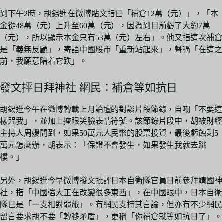
到下午2時，胡錫進在微博貼文指已「補倉12萬（元）」，「本
金從48萬（元）上升至60萬（元），因為到目前虧了大約7萬
（元），所以顯示本金只有53萬（元）左右」。他又指這次補倉
是「義無反顧」，寄語中國股市「重新站起來」，聲稱「在這之
前，我願意陪着它跌」。
發文抨日拜神社 網民：補倉等如抗日
胡錫進今午在微博轉載上月論壇的對談片段節錄，自嘲「不要這
樣咒我」，並加上掩眼笑臉表情符號。該節錄片段中，胡被財經
主持人周媛問到，如果50萬元人民幣的股票投資，最後虧蝕剩5
萬元怎麼辦，胡表示：「保證不會發生，如果發生我就去跳
樓。」
另外，胡錫進今早微博發文批評日本自衛隊官員日前參拜靖國神
社，指「中國強大正在改變很多東西」，在中國眼中，日本自衛
隊已是「一支相對弱旅」。有網民支持其言論，但亦有不少網民
留言要求胡不要「轉移矛盾」，更稱「你補倉就等如抗日了」。