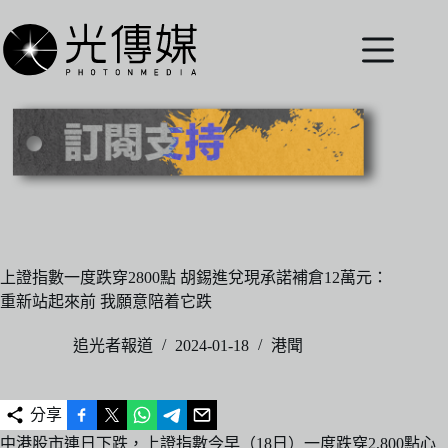
跳
至
主
要
內
容
上證指數一度跌穿2800點 胡錫進兌現承諾補倉12萬元：
重新站起來前 我願意陪着它跌
追光者報道
2024-01-18
港聞
分享
中港股市連日下跌，上證指數今早（18日）一度跌穿2,800點心