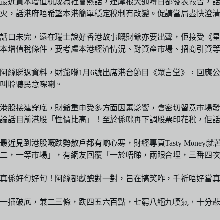
最近資本增值稅成為社會熱話，連摩根大通噚日都發表報告，
火，話港府唔希望本港簡單穩定稅制有改變。促請當局盡快澄清
話口未完，遠在瑞士說好香港故事嘅財爺亦要出聲，佢接受《星
本增值稅條件，要考慮本港經濟情況、對資產市場、招商引資等
阿絲睇返資料，財爺喺1月6號出席港台節目《眾言堂》，回應
叫聆聽民意㗎喇。
港股接連穿底，財爺重申受多方面因素影響，會密切留意市場發
論話目前港股「性價比高」！至於係咪再下調股票印花稅，佢話
最近見到港股嘅跌勢散戶都有啲心寒，財經專頁Tasty Mo
二，一等市場」，有網友回覆「一於唔睇，兩眼合埋，三番四次
真係好句好句！阿絲都獻醜對一對，旨在搞笑咋，千祈唔好當真
一插破底，兼二三條，跌四五六百點，七窮八絕九嘆氣，十分悲