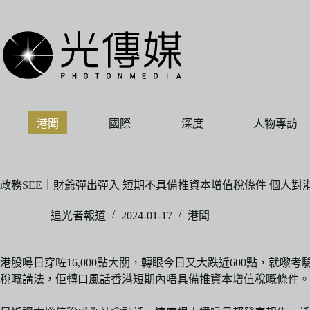
跳
至
主
要
內
容
港聞
國際
深度
人物專訪
政務SEE｜財爺彈出彈入 短期不具備推資本增值稅條件 個人對
追光者報道
2024-01-17
港聞
港股噚日穿咗16,000點大關，轉眼今日又大跌近600點，就嚟
稅嘅講法，佢轉口風話香港短期內唔具備推資本增值稅嘅條件。