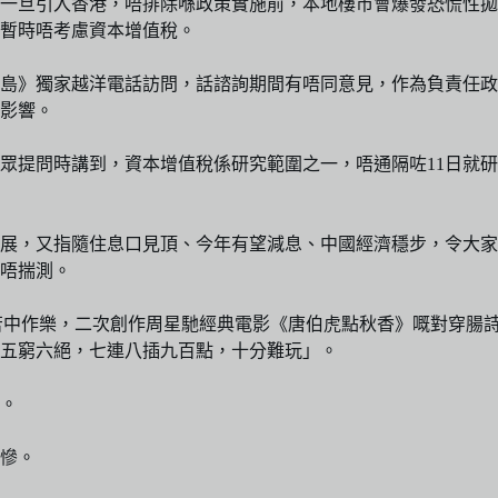
話一旦引入香港，唔排除喺政策實施前，本地樓市會爆發恐慌性
暫時唔考慮資本增值稅。
島》獨家越洋電話訪問，話諮詢期間有唔同意見，作為負責任政
影響。
公眾提問時講到，資本增值稅係研究範圍之一，唔通隔咗11日就
展，又指隨住息口見頂、今年有望減息、中國經濟穩步，令大家
唔揣測。
ney就苦中作樂，二次創作周星馳經典電影《唐伯虎點秋香》嘅對
五窮六絕，七連八插九百點，十分難玩」。
。
慘。