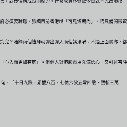
拋售，對樓價構成短期壓力。行會成員林健鋒今日就率先出嚟撲
府必須要聆聽，強調目前香港喺「可見短期內」，唔具備開徵資
研究完？唔夠兩個禮拜就彈出彈入兩個講法喎。不過正面啲睇，都
「心入面更加有底」。佢個人對港股市場充滿信心，又引述有評
穿腸詩句，「十日九跌，累插八百，七情六欲五零四散，腰斬三萬