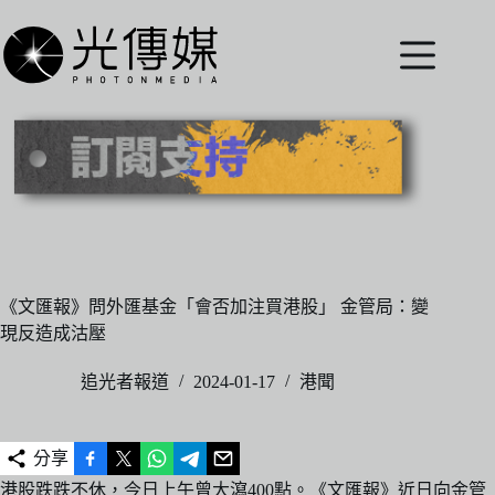
跳
至
主
要
內
容
《文匯報》問外匯基金「會否加注買港股」 金管局：變
現反造成沽壓
追光者報道
2024-01-17
港聞
分享
港股跌跌不休，今日上午曾大瀉400點。《文匯報》近日向金管