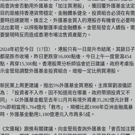
局查詢會否動用外匯基金「加注買港股」，獲回覆外匯基金法定
目的是維持香港貨幣穩定、金融體系健全，投資組合必須在有需
要時迅速變現。換言之，外匯基金買入的港股亦有機會在必要時
沽出套現，以捍衛聯繫匯率或金融體系。金管局發言人續指，需
要變現時反而造成香港市場沽售資產壓力。
2024年初至今日（17日），港股只有一日是升市結尾，其餘日子
都是跌市收場，昨日更跌穿16,000點後，今日上午一度曾瀉454
點，再穿15,500點。香港股票分析師協會近日建議，政府考慮指
示金管局調整外匯基金投資組合，增撥一定比例買港股。
新民黨上周更建議，撥出5%外匯基金買港股，主席葉劉淑儀認
為：「投資者不入市，因不知道底在哪裏，政府帶頭投資又不
同」。以外匯基金截至去年12月共有境外資產35,282億元計算，
5%即相當用1,764億元「救市」，規模比起1998年亞洲金融風暴
時，外匯基金動用1,180億港元入市再多5成。
《文匯報》跟進有關建議，向金管局查詢外匯基金「會否加注買