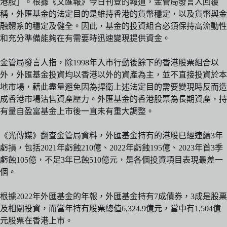
港股」。根據《文匯報》今日刊登的報道，金管局發言人回覆
稱，外匯基金的法定目的是維持香港的貨幣穩定，以及貨幣與金
融體系的穩定及健全。因此，基金的投資組合必須保持高流動性
和充分準備能夠在有需要時迅速變現提供資金。
金管局發言人指，除1998年入市行動後餘下的香港股票組合以
外，外匯基金投資均以香港以外的資產為主，並不直接投資於本
地市場，藉此盡量避免因為捍衛上述法定目的需要變現時反而造
成香港市場沽售資產壓力。外匯基金的香港股票為長期資產，持
有量自盈富基金上市後一直未有重大調整。
《光傳媒》翻查金管局資料，外匯基金持有的港股已經連續3年
虧損，包括2021年虧蝕210億、2022年虧蝕195億、2023年首3季
虧蝕105億，不足3年已蝕510億元，是各個投資項目表現最差一
個。
根據2022年外匯基金的年報，外匯基金持有7成債券，3成是股票
及相關投資，而當年持有股票總值6,324.9億元，當中有1,504億
元股票在香港上市。