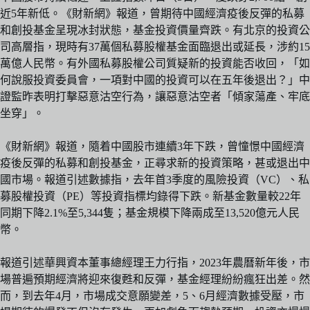
近5年新低。《財新網》報道，曾期待中國經濟疫後反彈的私募
和創投基金呈現冰封狀態，基金投資價量齊跌。有北京的投資公
司高層指，現時有37萬個私募股權基金面臨退出或延長，涉約15
萬億人民幣。有外國私募股權公司質疑新的投資能否收回，「如
何說服投資委員會，一項對中國的投資可以在五年後退出？」中
證監昨表明打擊惡意沽空行為，讓惡意沽空者「傾家蕩產、牢底
坐穿」。
《財新網》報道，隨着中國股市連續3年下跌，曾憧憬中國經濟
疫後反彈的私募和創投基金，正尋求新的投資策略，甚或退出中
國市場。報道引述數據指，去年首3季度的風險投資（VC）、私
募股權投資（PE）等投資指標均錄得下跌。新基金數量較22年
同期下降2.1%至5,344隻；基金規模下降兩成至13,520億元人民
幣。
報道引述華興資本董事總經理王力行指，2023年農曆新年後，市
場普遍預期經濟將迎來復甦和反彈，基金經理紛紛瘋狂出差。然
而，到去年4月，市場成交意願變差，5、6月經濟數據受壓，市