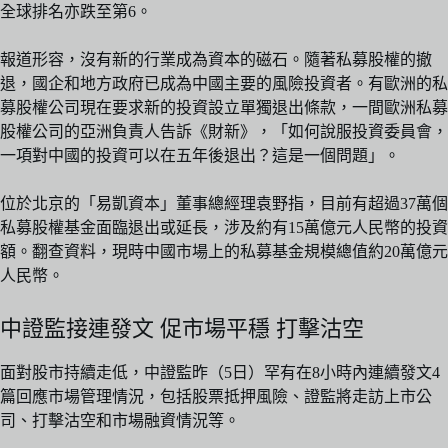
全球排名亦跌至第6。
報道形容，沒有新的行業成為資本的磁石。隨著私募股權的撤
退，國企和地方政府已成為中國主要的風險投資者。有歐洲的私
募股權公司現在要求新的投資設立單獨退出條款，一間歐洲私募
股權公司的亞洲負責人告訴《財新》，「如何說服投資委員會，
一項對中國的投資可以在五年後退出？這是一個問題」。
位於北京的「易凱資本」董事總經理袁野指，目前有超過37萬個
私募股權基金面臨退出或延長，涉及約有15萬億元人民幣的投資
額。翻查資料，現時中國市場上的私募基金規模總值約20萬億元
人民幣。
中證監接連發文 促市場平穩 打擊沽空
面對股市持續走低，中證監昨（5日）罕有在8小時內連續發文4
篇回應市場管理情況，包括股票抵押風險、證監將走訪上市公
司、打擊沽空和市場融資情況等。