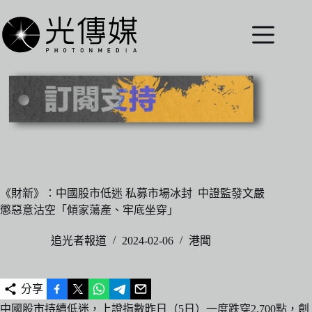
跳
至
主
要
內
容
《財新》：中國股市低迷 私募市場冰封 中證監發文嚴
懲惡意沽空「傾家蕩產、牢底坐穿」
追光者報道
2024-02-06
港聞
分享
中國股市持續低迷，上證指數昨日（5日）一度跌穿2,700點，創