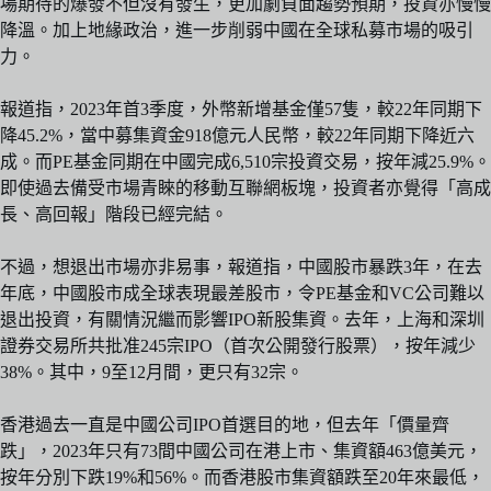
場期待的爆發不但沒有發生，更加劇負面趨勢預期，投資亦慢慢
降溫。加上地緣政治，進一步削弱中國在全球私募市場的吸引
力。
報道指，2023年首3季度，外幣新增基金僅57隻，較22年同期下
降45.2%，當中募集資金918億元人民幣，較22年同期下降近六
成。而PE基金同期在中國完成6,510宗投資交易，按年減25.9%。
即使過去備受市場青睞的移動互聯網板塊，投資者亦覺得「高成
長、高回報」階段已經完結。
不過，想退出市場亦非易事，報道指，中國股市暴跌3年，在去
年底，中國股市成全球表現最差股市，令PE基金和VC公司難以
退出投資，有關情況繼而影響IPO新股集資。去年，上海和深圳
證券交易所共批准245宗IPO（首次公開發行股票），按年減少
38%。其中，9至12月間，更只有32宗。
香港過去一直是中國公司IPO首選目的地，但去年「價量齊
跌」，2023年只有73間中國公司在港上市、集資額463億美元，
按年分別下跌19%和56%。而香港股市集資額跌至20年來最低，