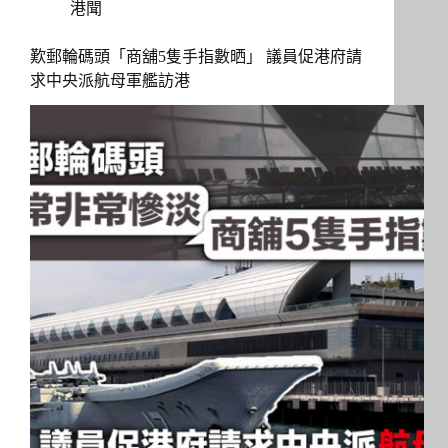
港聞
歎郵輪碼頭「商舖5隻手指數晒」 議員促港府請
求中央派航母軍艦訪港