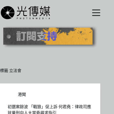
跳
至
主
要
內
容
標籤
立法會
港聞
初選案餘波 「戰狼」促上訴 何君堯：律政司應
就量刑向人大常委尋求指引