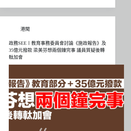
港聞
政務SEE〡教育事務委員會討論《施政報告》及
35億元撥款 梁美芬想兩個鐘完事 議員質疑後轉
軚加會