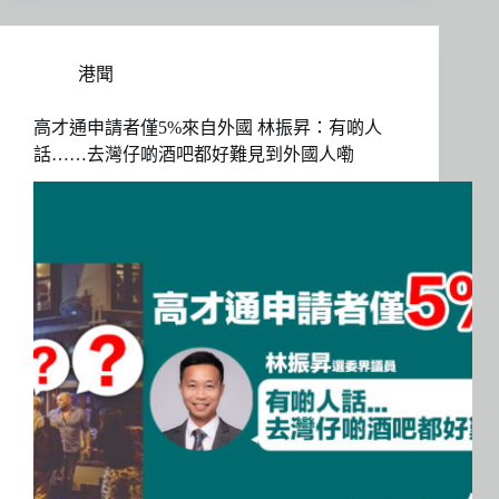
港聞
高才通申請者僅5%來自外國 林振昇：有啲人
話……去灣仔啲酒吧都好難見到外國人嘞