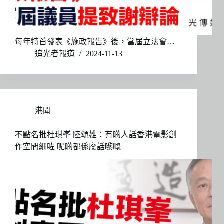
每年特首發表《施政報告》後，當屆立法會…
追光者報道
2024-11-13
港聞
不點名批杜琪峯 陸頌雄：有啲人話香港電影創
作空間細咗 呢啲都係廢話嚟嘅