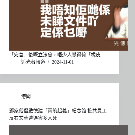
「完善」後嘅立法會，唔少人覺得係「橡皮…
追光者報道
2024-11-01
港聞
鄧家彪倡啟德建「兩航起義」紀念館 投共員工
反右文革遭逼害多人死