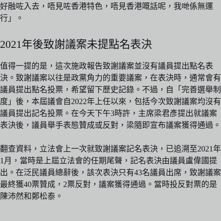
好融咗入去，唔見咗香港特色，唔見香港嘅話呢，我哋係無運
行」。
2021年後致謝議案未提點名表決
值得一提的是，這次施政報告致謝議案並沒有議員提出點名表
決。致謝議案以往是政黨角力的重要議案，在表決時，通常會有
議員提出點名投票，希望留下歷史記錄。不過，自「完善選舉制
度」後，本屆議會自2022年上任以來，包括今次致謝議案均沒有
議員提出記名投票。在今天下午3時許，主席梁君彥提出就議案
表決後，議員舉手表態贊成或反對，梁隨即宣布議案獲得通過。
翻查資料，立法會上一次就致謝議案記名表決，已追溯至2021年
1月，當時是上屆立法會的任期尾聲，記名表決由議員盧偉國提
出。在泛民議員總辭後，該次表決只有43名議員出席，致謝議案
最終獲40票贊成，2票反對，議案獲得通過。當時投反對票的是
陳沛然和鄭松泰。