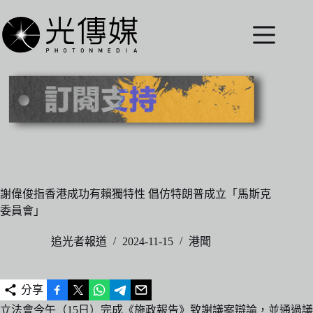
跳
至
主
要
內
容
謝偉俊指香港成功有賴獨特性 倡仿特朗普成立「馬斯克
委員會」
追光者報道
2024-11-15
港聞
分享
立法會今午（15日）完成《施政報告》致謝議案辯論，並通過議