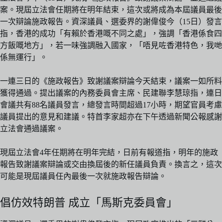
案。現屆立法會任期將在明年結束，這次或將成為本屆議員最後
一次辯論施政報告。資深議員、選委界的謝偉俊今（15日）發言
指，香港的成功「有賴於香港嘅不同之處」，強調「香港係食四
方飯嘅地方」，若一味強調融入國家，「唔見咗香港特色，我哋
係無運行」。
一連三日的《施政報告》致謝議案辯論今天結束，議案一如所料
獲得通過。提出議案的內務委員會主席、民建聯李慧琼指，連日
會議共有88名議員發言，總發言時間超過17小時，期望官員考慮
議員提出的意見和建議。特首李家超亦在下午透過新聞公報感謝
立法會通過議案。
現屆立法會4年任期將在明年完結，日前有報道指，明年的施政
報告致謝議案辯論或交由換屆後的新任議員負責。換言之，這次
可能是現屆議員任內最後一次就施政報告辯論。
倡仿效特朗普 成立「馬斯克委員會」