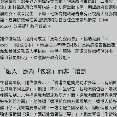
資深議員、選委界的謝偉俊發言指，現屆政府推出的「三隧分
流」和打擊濫用公屋等措施，能切實幫助市民，期望政府繼續發
展經濟、改善民生。不過，他認為施政報告未有正視龐大財赤問
題，建議仿效候任美國總統特朗普委任企業家馬斯克（Elon
Musk）改革提升政府效能。
謝偉俊建議，港府可成立「馬斯克委員會」，協助港府「cut
cost」（減省成本）。他重提03年時任財政司長梁錦松曾推出凍
薪和裁減公務員人手措施，指港府現時「開源又好似唔係好多，
節流就更加少」，建議提升政府效能。
「融入」應為「包容」而非「熔斷」
在發言尾段，謝偉俊表示，「香港之能夠成功咁多年……有賴於
香港嘅不同之處」。他指「不同」呈現在「我哋嘅價值觀、喺我
哋嘅法制……包括連我哋嘅施政語言方面，連我哋面對世界處理
好多糾紛方面」。他強調「香港係食四方飯嘅地方，香港人係好
醒目仔，我哋需要靈活地，一方面配合國家融入，但呢個融入就
唔係熔斷個『熔』，應該係包容個『容』」，他更警告「千祈唔