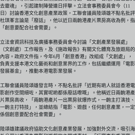
去靈魂」，引起建制陣營連日抨擊。立法會事務委員會今（11
日）討論香港文化創意產業政策，工聯會議員陸頌雄不點名批評
杜琪峯言論是「廢話」，他以近日兩齣港產片票房高收為例，指
「創意要配合社會需要」。
立法會資訊科技及廣播事務委員會今討論「文創產業發展處」
（文創處）工作報告，及《施政報告》有關文化體育及旅遊局的
內容。政府文件指，今年6月「創意香港」改組成「文創處」，
負責支援本港文化藝術和創意業界的工作，包括繼續運用「電影
發展基金」，推動本港電影業發展。
工聯會議員陸頌雄發言時，不點名批評「近期有啲人就話香港電
影創作空間細咗，其實呢啲都係廢話嚟嘅」。他稱近日兩齣港產
片票房高收，「兩齣港產片一出票房就爆炸式，一齣主打演技、
一齣主打特技」，並總結指「電影、遊戲，任何創意產業，一定
係個創意要配合社會需要」。
陸頌雄建議政府協助文化創意產業發展，加強對外交流，吸引海