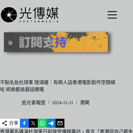
跳
至
主
要
內
容
不點名批杜琪峯 陸頌雄：有啲人話香港電影創作空間細
咗 呢啲都係廢話嚟嘅
追光者報道
2024-11-11
港聞
分享
香港著名導演杜琪峯日前接受傳媒專訪，直言「香港同自己都失