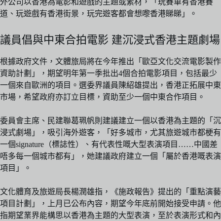
外公司以香港為電影和遊戲的主題或素材，「玩賽車有香港賽
道、玩遊戲有香港街景，玩完遊客都會想嚟香港睇睇」。
議員倡與中東合拍電影 建沉浸式香港主題劇場
根據政府文件，文體旅局將在今年推出「歐亞文化交流電影製作
資助計劃」，期望明年第一季批出4個合拍電影項目，包括最少
一個來自歐洲的項目。選委界議員陳紹雄提出，香港正拓展中東
市場，希望政府亦訂立目標，資助至少一個中東合作項目。
委員會主席、民建聯葛珮帆則建議建立一個以香港為主題的「沉
浸式劇場」，吸引海外遊客，「好多城市，尤其旅遊城市都梗有
一個signature（標誌性）、有代表性嘅大型表演項目……中國差
唔多每一個城市都有」，她建議政府建立一個「屬於香港嘅表演
項目」。
文化體育及旅遊局長楊潤雄指，《施政報告》提出的「重點演藝
項目計劃」，上月已公布內容，期望今年底前開始接受申請。他
指期望業界能構思以香港為主題的大型表演，至於表演形式和內