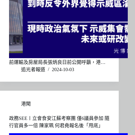
前運輸及房屋局長張炳良日前公開呼籲，港…
追光者報道
2024-10-03
港聞
政務SEE〡立會食安江蘇考察團 僅6議員參加 隨
行官員多一倍 陳家珮 何君堯報名後「甩底」