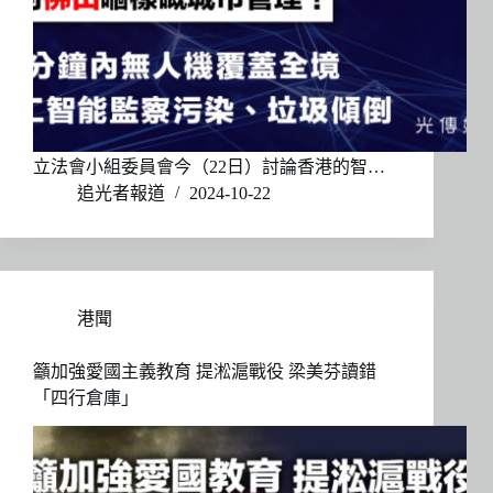
立法會小組委員會今（22日）討論香港的智…
追光者報道
2024-10-22
港聞
籲加強愛國主義教育 提淞滬戰役 梁美芬讀錯
「四行倉庫」