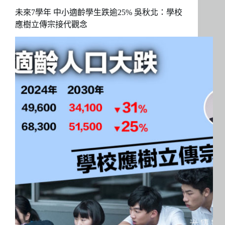
未來7學年 中小適齡學生跌逾25% 吳秋北：學校
應樹立傳宗接代觀念