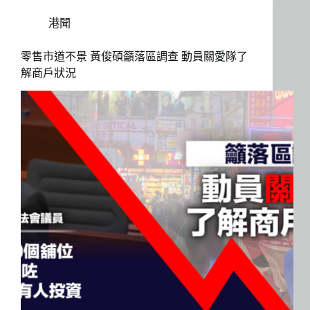
港聞
零售市道不景 黃俊碩籲落區調查 動員關愛隊了
解商戶狀況