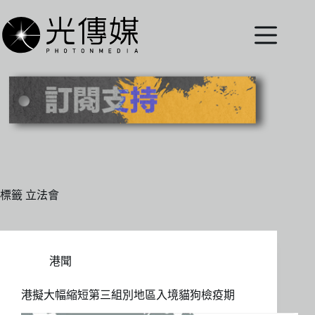
跳
至
主
要
內
容
標籤
立法會
港聞
港擬大幅縮短第三組別地區入境貓狗檢疫期