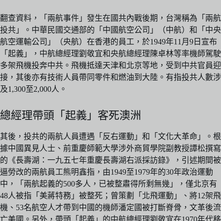
翻查資料，「兩航事件」發生在國共內戰後期，台灣稱為「兩航
投共」。中華民國交通部的「中國航空公司」（中航）和「中央
航空運輸公司」（央航）在香港的員工，於1949年11月9日宣布
「起義」，中航總經理劉敬宜和央航總經理陳卓林等率機師駕駛
多架飛機投奔中共。飛機抵達天津和北京等地，受到中共官員迎
接，其後亦有技術人員帶同零件和燃油到大陸。有指投共人數涉
及1,300至2,000人。
總經理帶頭「起義」客死澳洲
其後，投共的兩航人員遭遇「反右運動」和「文化大革命」。根
據中國異見人士、前重慶師範大學涉外商貿學院副教授譚松撰寫
的《長壽湖：一九五七年重慶長壽湖右派採訪錄》，引述期間被
逼勞改的兩航員工熊明鑫指，由1949至1979年的30年政治運動
中，「兩航起義的500多人，已被整肅得所剩無幾」，僅北京有
48人被指「美蔣特務」被整死；曾策劃「北飛運動」、將12架飛
機、53名航空人才帶到中國的機師潘定國被打斷脊骨，文革後流
亡美國。另外，帶頭「起義」的中航總經理劉敬宜在1970年代移