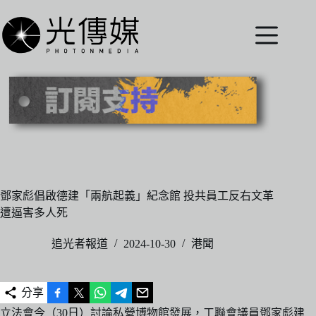
跳
至
主
要
內
容
鄧家彪倡啟德建「兩航起義」紀念館 投共員工反右文革
遭逼害多人死
追光者報道
2024-10-30
港聞
分享
立法會今（30日）討論私營博物館發展，工聯會議員鄧家彪建