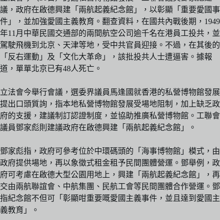
議，政府在啟德興建「兩航起義紀念館」，以彰顯「重要愛國事
件」，並加強愛國主義教育。翻查資料，在國共內戰後期，1949
年11月中華民國交通部的兩間航空公司逾千名在港員工投共，並
駕駛飛機到北京、天津等地，受中共官員迎接。不過，在其後的
「反右運動」及「文化大革命」，該批投共人士遭逼害。據報
道，單單北京已有48人死亡。
立法會今舉行會議，選委界議員馬逢國就香港的私營博物館發展
提出口頭質詢，指本地私營博物館發展受場地阻制，加上缺乏政
府的支援，建議制訂認證制度，並協助推廣私營博物館。工聯會
議員鄧家彪則建議政府在啟德興建「兩航起義紀念館」。
鄧家彪指，政府可參考位於中環碼頭的「海事博物館」模式，由
政府提供場地，再以象徵式租金租予民間團體營運。鄧舉例，政
府可考慮在啟德大型公園用地上，興建「兩航起義紀念館」，再
交由兩航聯誼會、中航集團、民航工會等民間團體合作營運。鄧
指紀念館不但可「彰顯咁重要嘅愛國主義事件，並且達到愛國主
義教育」。