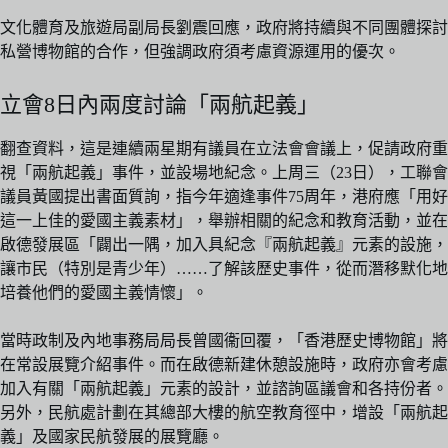
文化體育及旅遊局副局長劉震回應，政府將持續與不同團體探討
私營博物館的合作，但強調政府須考慮資源運用的優次。
立會8日內兩度討論「兩航起義」
翻查資料，這是連續兩星期有議員在立法會會議上，促請政府重
視「兩航起義」事件，並設場地紀念。上周三（23日），工聯會
議員黃國提出書面質詢，指今年適逢事件75周年，港府應「用好
這一上佳的愛國主義素材」，舉辦相關的紀念和教育活動，並在
啟德發展區「闢出一隅，加入具紀念『兩航起義』元素的設施，
讓市民（特別是青少年）……了解該歷史事件，從而潛移默化地
培養他們的愛國主義情懷」。
當時政制及內地事務局局長曾國衞回覆，「香港歷史博物館」將
在常設展覽介紹事件。而在啟德新建休憩設施時，政府亦會考慮
加入有關「兩航起義」元素的設計，並諮詢區議會和各持份者。
另外，民航處計劃在其總部大樓的航空教育徑中，增設「兩航起
義」及國家民航發展的展覽廳。