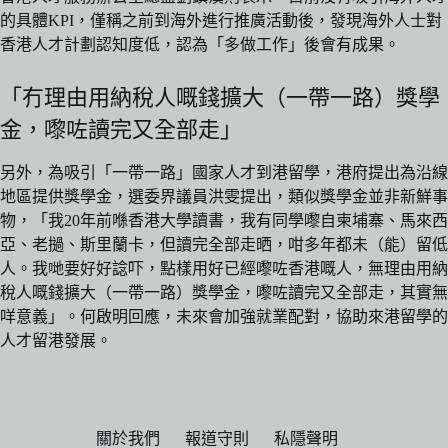
的具體KPI，僅稱之前到海外進行推廣活動後，發現海外人士對
香港人才計劃認知度低，認為「多做工作」後會有成果。
「冇理由用納稅人嘅錢擴大（一帶一路）獎學
金，嚟咗讀完又全部走」
另外，為吸引「一帶一路」國家人才到港留學，港府提出為沿線
地區提供獎學金，選委界議員洪雯提出，類似獎學金並非新鮮事
物，「我20年前喺香港大學讀書，我有同學嚟自柬埔寨、馬來西
亞、老撾、斯里蘭卡，但讀完全部走晒，咁多年都未（能）留低
人。我哋要好好諗吓，點樣用好已經嚟咗香港嘅人，無理由用納
稅人嘅錢擴大（一帶一路）獎學金，嚟咗讀完又全部走，其實無
咩意義」。何啟明回應，未來會加強就業配對，協助來港留學的
人才留港發展。
關於我們
報道守則
私隱聲明