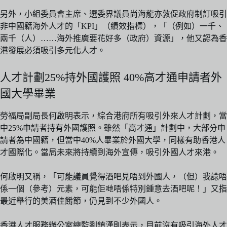
另外，小組委員會主席、選委界議員尚海龍亦敦促政府制訂吸引
非中國籍海外人才的「KPI」（績效指標），「（例如）一千、
兩千（人）……海外推廣要花好多（政府）資源」，他又認為香
港發展必須吸引多元化人才。
人才計劃25%持外國護照 40%高才通申請者外
國大學畢業
勞福局副局長何啟明表示，綜合港府所有吸引外來人才計劃，當
中25%申請者持有外國護照。雖然「高才通」計劃中，大部分申
請者為中國籍，但當中40%人畢業於外國大學，同樣有助香港人
才國際化。當局未來將持續到海外宣傳，吸引外國人才來港。
何啟明又稱，「可能議員覺得酒吧見唔到外國人，（但）我諗唔
係一個（參考）元素，可能佢哋唔係特別鍾意去酒吧呢！」又指
最近舉行的美酒佳餚節，仍見到不少外國人。
香港人才服務辦公室總監劉鎮漢則表示，目前沒有吸引海外人才