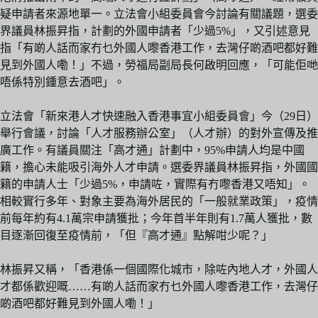
疑申請者來源地單一。立法會小組委員會今討論有關議題，選委
界議員林振昇指，計劃的外國申請者「少過5%」，又引述意見
指「有啲人話而家冇乜外國人嚟香港工作，去灣仔啲酒吧都好難
見到外國人嘞！」不過，勞福局副局長何啟明回應，「可能佢哋
唔係特別鍾意去酒吧」。
立法會「新來港人才快速融入香港事宜小組委員會」今（29日）
舉行會議，討論「人才服務辦公室」（人才辦）的對外宣傳及推
廣工作。有議員關注「高才通」計劃中，95%申請人均是中國
籍，擔心未能吸引海外人才申請。選委界議員林振昇指，外國國
籍的申請人士「少過5%，申請咗，實際有冇嚟香港又唔知」。
相較實行多年、對象主要為海外居民的「一般就業政策」，疫情
前每年約有4.1萬宗申請獲批；今年首半年則有1.7萬人獲批，數
目逐漸回復至疫情前，「但『高才通』點解咁少呢？」
林振昇又稱，「香港係一個國際化城市，除咗內地人才，外國人
才都係歡迎嘅……有啲人話而家冇乜外國人嚟香港工作，去灣仔
啲酒吧都好難見到外國人嘞！」