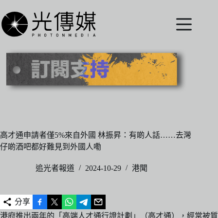
跳
至
主
要
內
容
高才通申請者僅5%來自外國 林振昇：有啲人話……去灣
仔啲酒吧都好難見到外國人嘞
追光者報道
2024-10-29
港聞
分享
港府推出兩年的「高端人才通行證計劃」（高才通），經常被質