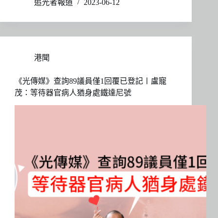
追光者報道
2023-06-12
港聞
《光傳媒》查詢89議員僅1回覆已登記〡盧寵
茂：等待器官病人猶身處鐵達尼號