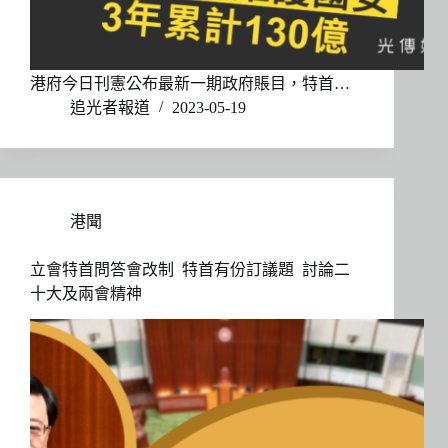
港府今日刊憲公布最新一期政府賬目，特首…
追光者報道
2023-05-19
港聞
立會特首問答會改制 特首有份訂議題 討論二
十大及兩會精神