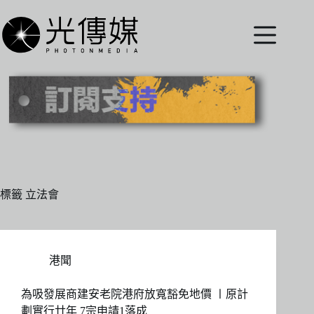
跳
至
主
要
內
容
標籤
立法會
港聞
為吸發展商建安老院港府放寬豁免地價 〡原計
劃實行廿年 7宗申請1落成