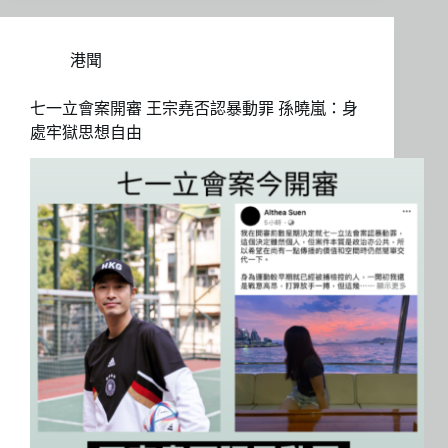
港聞
七一立會案開審 王宗堯否認暴動罪 孫曉嵐：身
處牢獄思想自由