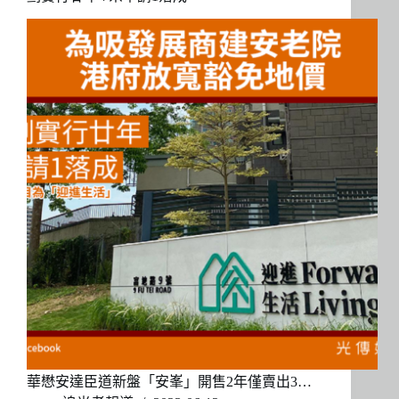
華懋安達臣道新盤「安峯」開售2年僅賣出3…