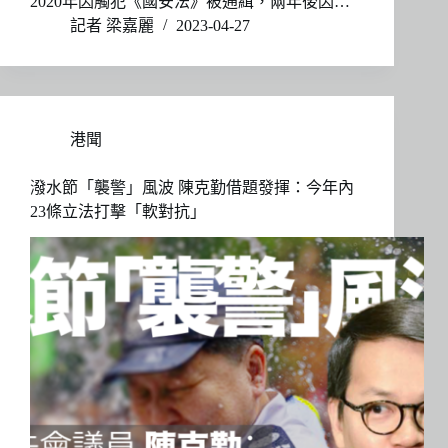
2020年因觸犯《國安法》被通緝，兩年後因…
記者 梁嘉麗
2023-04-27
港聞
潑水節「襲警」風波 陳克勤借題發揮：今年內
23條立法打擊「軟對抗」