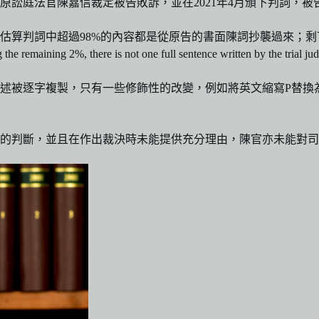
原訟庭法官陳嘉信裁定被告敗訴，並在2021年4月頒下判詞，
算判詞中超過98%的內容都是從原告的書面陳詞抄襲過來；剩下
the remaining 2%, there is not one full sentence written by the trial
，只有一些修飾性的改變，例如將英文縮寫P替換為the plainti
的判斷，並且在作出裁決時未能提供充分理由，陳官亦未能對司