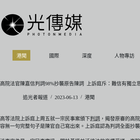
跳
至
主
要
內
容
港聞
國際
深度
人物專訪
高院法官陳嘉信判詞98%抄襲原告陳詞 上訴庭斥：難信有獨立
追光者報道
2023-06-13
港聞
高等法院上訴庭上周五就一宗民事案頒下
判詞
，揭發原審的高院法
容無一句完整句子是陳官自己寫出來。上訴庭認為判詞全面抄襲