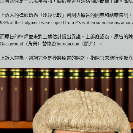
涉事案件是一宗民事審訊，關於黃道益活絡油的商標爭議。高院
上訴人的律師透過「逐段比較」判詞與原告的開案和結案陳詞，估
98% of the Judgment were copied from P’s written submissions; among 
而原告的律師並未對上述估計提出異議。上訴庭認為，原告的陳述被逐字複製
Background（背景）替換為Introduction（簡介）。
上訴人認為，判詞完全是抄襲原告的陳詞，指陳官未能行使獨立