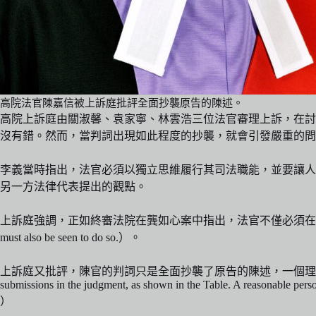
高院法官陳嘉信被上訴庭批評全面抄襲原告的陳述。
高院上訴庭由關淑馨、袁家寧、林雲浩三位法官審理上訴，在討
沒有錯。然而，當判詞出現如此程度的抄襲，就會引發嚴重的問
李義當時指出，法官必須以獨立思維履行其司法職能，並要讓人
另一方法律代表提出的觀點。
上訴庭強調，正如終審法院在龔如心案中指出，法官不僅必須在司法職能中擁有獨立思考，還必須
must also be seen to do so.）。
上訴庭又批評，陳官的判詞只是全面抄襲了原告的陳述，一個理性的人難以相信陳官有意
submissions in the judgment, as shown in the Table. A reasonable person
）