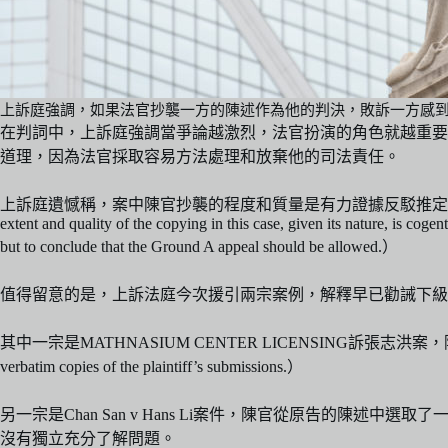
上訴庭強調，如果法官抄襲一方的陳述作為他的判決，敗訴一方感
在判詞中，上訴庭強調當爭論越激烈，法官扮演的角色就越重要
道理，因為法官採取容易方法處理和放棄他的司法責任。
上訴庭遺憾稱，案中陳官抄襲的程度和質量是有力證據反駁推定，並且會讓一個
extent and quality of the copying in this case, given its nature, is coge
but to conclude that the Ground A appeal should be allowed.）
值得留意的是，上訴法庭今次援引兩宗案例，解釋早已勸誡下級
其中一宗是MATHNASIUM CENTER LICENSING訴張志洪案，陳官頒布7
verbatim copies of the plaintiff’s submissions.）
另一宗是Chan San v Hans Li案件，陳官從原告的陳
沒有獨立充分了解問題。