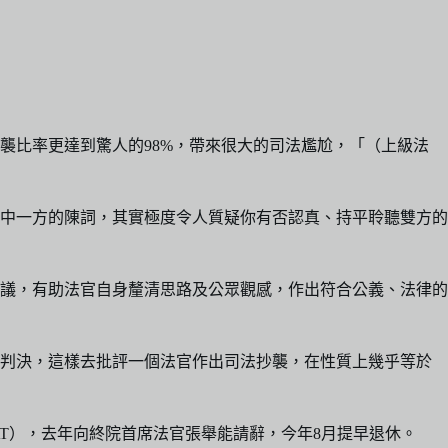
襲比率更達到驚人的98%，帶來很大的司法尷尬，「（上級法
中一方的陳詞，其實極度令人質疑你有否認真、持平聆聽雙方的
爭議，有助法官自身釐清思路及公眾觀感，作出符合公義、法律的
個判決，這樣去批評一個法官作出司法抄襲，在性質上幾乎等於
FFAT），去年向終院首席法官張舉能請辭，今年8月提早退休。