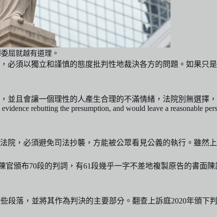
到委屈就越有道理。
，必須以獨立和謹慎的態度批判性地裁決各方的問題。如果只是
理性的人產生合理的不滿情緒，法院別無選擇，只能得出結論同意上訴方的理由
nt evidence rebutting the presumption, and would leave a reasonable perso
法院，必須避免司法抄襲，方能被公眾看見公義的執行。雖然上
0段的判詞，有61段幾乎一字不差地複製原告的書面陳詞（The Judgment was 
述中選取了一些段落，並將其作為判決的主要部分。翻查上訴庭2020