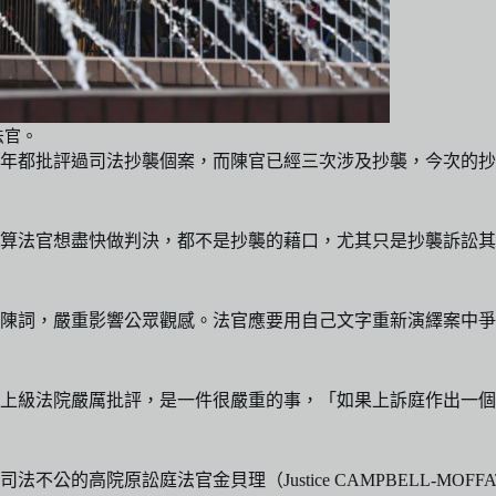
法官。
年都批評過司法抄襲個案，而陳官已經三次涉及抄襲，今次的抄
算法官想盡快做判決，都不是抄襲的藉口，尤其只是抄襲訴訟其
一方陳詞，嚴重影響公眾觀感。法官應要用自己文字重新演繹案中
被上級法院嚴厲批評，是一件很嚴重的事，「如果上訴庭作出一
公的高院原訟庭法官金貝理（Justice CAMPBELL-MO