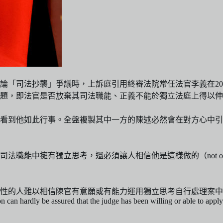
論「司法抄襲」爭議時，上訴庭引用終審法院常任法官李義在20
題，即法官是否放棄其司法職能、正義不能於獨立法庭上得以伸
看到他如此行事。全盤複製其中一方的陳述必然會在對方心中引
讓人相信他是這樣做的（not only must a judge bring an i
願或有能力運用獨立思考自行處理案中爭議。（Yet there was only 
 can hardly be assured that the judge has been willing or able to apply 