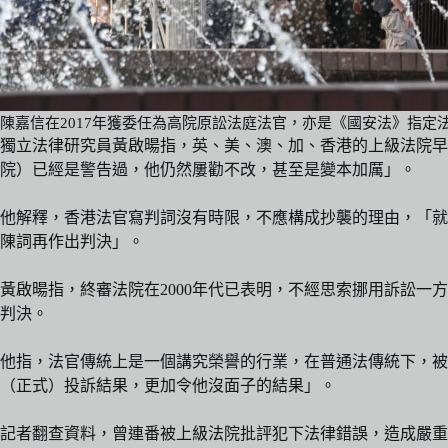
陳嘉信在2017年獲委任為高院原訟法庭法官，亦是《國安法》指定
獨立法律研究員黃啟暘指，英、美、澳、加、香港的上級法院早
院）已經是警告過，他仍然屢勸不改，甚至是變本加厲」。
他解釋，香港法官寫判詞沒有時限，不應構成抄襲的理由，「就
陳詞再作出判決」。
黃啟暘指，終審法院在2000年代已表明，不經思索挪用訴訟
判決。
他指，法官傳統上是一個講究榮譽的行業，在普通法傳統下，
（正式）投訴結果，更加令他沒面子的結果」。
記者翻查資料，曾連番被上級法院批評犯下法律錯誤，造成嚴重司法不