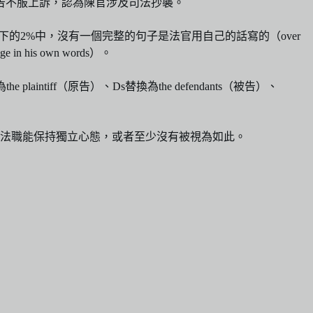
被告不服上訴，認為陳官涉及司法抄襲。
的2%中，沒有一個完整的句子是法官用自己的話寫的（over
 judge in his own words）。
ff（原告）、Ds替換為the defendants（被告）、
法職能保持獨立心態，或者至少沒有被視為如此。