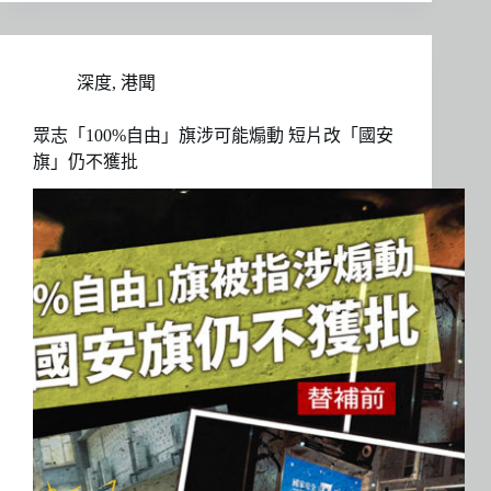
深度
,
港聞
眾志「100%自由」旗涉可能煽動 短片改「國安
旗」仍不獲批