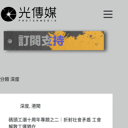
跳
至
主
要
內
容
分類
深度
深度
,
港聞
碼頭工潮十周年專題之二｜折射社會矛盾 工會
解散工運猶在