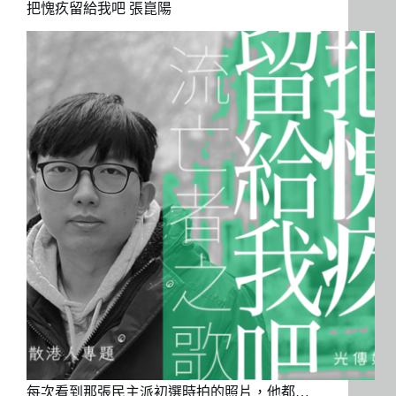
把愧疚留給我吧 張崑陽
每次看到那張民主派初選時拍的照片，他都…