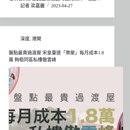
記者 梁嘉麗
2023-04-27
深度
,
港聞
盤點最貴過渡屋 宋皇臺道「樂屋」每月成本1.8
萬 夠租同區私樓傲雲峰