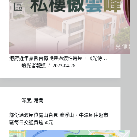
港府近年豪擲百億興建過渡性房屋，《光傳…
追光者報道
2023-04-26
深度
,
港聞
部份過渡屋位處山旮旯 流浮山、牛潭尾往返市
區每日交通費逾50元