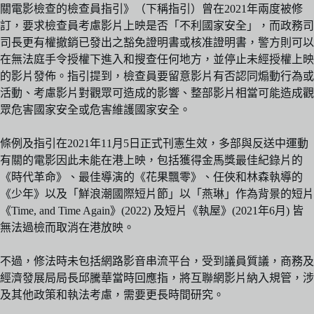
關電影檢查的檢查員指引》（下稱指引）曾在2021年兩度被修
訂，要求檢查員考慮影片上映是否「不利國家安全」，而政務司
司長更有權撤銷已發出之豁免證明書或核准證明書，警方則可以
在無法庭手令授權下進入和搜查任何地方，並停止未經授權上映
的影片發佈。指引提到，檢查員要留意影片有否認同煽動行為或
活動、考慮影片對觀眾可造成的影響、整部影片相當可能造成觀
眾危害國家安全或危害維護國家安全。
條例及指引在2021年11月5日正式刊憲生效，多部與反送中運動
有關的電影因此未能在港上映，包括獲得金馬獎最佳紀錄片的
《時代革命》、最佳導演的《花果飄零》、任俠和林森執導的
《少年》以及「鮮浪潮國際短片節」以「燕琳」作為背景的短片
《Time, and Time Again》(2022) 及短片《執屋》(2021年6月) 皆
無法過檢而取消在港放映。
不過，修法時未包括網路影音串流平台，受到議員質議，商務及
經濟發展局局長邱騰華當時回應指，將互聯網影片納入規管，涉
及其他政策和執法考慮，需要更長時間研究。