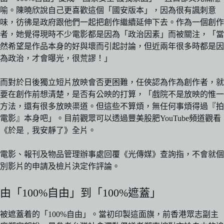
喻。陳曉欣說自己更喜歡這個「國安版本」，因為很有諷刺意
味，彷彿是政府跟他們一起把創作繼續延伸下去。作為一個創作
者，她覺得現時不少電影都是因為「政治因素」而被關注，「當
然希望是作品本身的好與壞而引起討論，但近兩年很多時都是因
為政治，才會曝光，很荒謬！」
而對於日後獨立短片放映會否更困難，任俠認為作為創作者，就
要在創作前想清楚，是否有公映的打算，「戲院不是放映的惟一
方法，還有很多放映渠道。但這些不算煩，無任何事煩得過『拍
電影』本身吧」。目前觀眾可以透過豐美股肥YouTube頻道觀看
《於是﹐我安靜了》全片。
電影、報刊及物品管理辦事處回覆《光傳媒》查詢指，不會就個
別影片的申請及檢片決定作評論。
由「100%自由」到「100%遮蓋」
被遮蓋着的「100%自由」。當初印製這面旗，前香港眾志副主