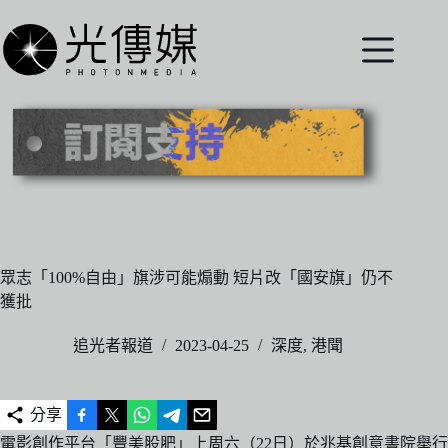
跳
至
主
要
內
容
眾志「100%自由」旗涉可能煽動 短片改「國安旗」仍不
獲批
追光者報道
2023-04-25
深度
,
港聞
分享
電影創作平台「豐美股肥」上周六（22日）於兆基創意書院舉行