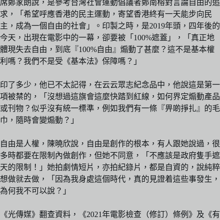
席鄭家朗說，是參考台灣社會運動倡議者鄭南榕對言論自由的追
求，「希望呼應香港的民主運動，寄望香港終有一天能步向民
主，成為一個自由的社會」。印製之時，是2019年頭，四年後的
今天，出現在電影中的一幕，卻要被「100%遮蓋」，「真正地
體現失去自由，到底『100%自由』煽動了甚麼？這不是基本權
利嗎？我們不是受《基本法》保障嗎？」
印了多少，他已不太記得，在云云眾志紀念品中，他說這是第一
項被禁的，「沒想過這旗會這麼快踏到紅線，如何界定煽動產品
或刊物？似乎沒有統一標準，例如我們有一條『畀啲掙扎』的毛
巾，隨時會變煽動？」
自由是人權，陳曉欣說，自由是創作的根本，有人跟她說過，很
多時都要在限制內做創作，但她不同意，「不應該是政府隻手遮
天的限制！」她拍劇情短片，亦拍紀錄片，都是自資的，說純粹
想做就去做，「因為我身處這個時代，真的見證着這些事發生，
為何我不可以說？」
《光傳媒》翻查資料，《2021年電影檢查（修訂）條例》及《有