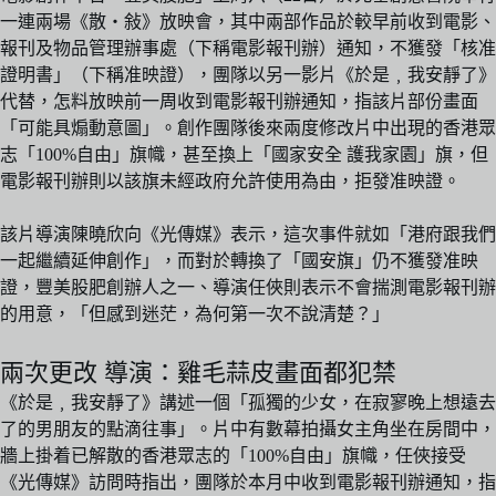
一連兩場《散‧敍》放映會，其中兩部作品於較早前收到電影、
報刊及物品管理辦事處（下稱電影報刊辦）通知，不獲發「核准
證明書」（下稱准映證），團隊以另一影片《於是﹐我安靜了》
代替，怎料放映前一周收到電影報刊辦通知，指該片部份畫面
「可能具煽動意圖」。創作團隊後來兩度修改片中出現的香港眾
志「100%自由」旗幟，甚至換上「國家安全 護我家園」旗，但
電影報刊辦則以該旗未經政府允許使用為由，拒發准映證。
該片導演陳曉欣向《光傳媒》表示，這次事件就如「港府跟我們
一起繼續延伸創作」，而對於轉換了「國安旗」仍不獲發准映
證，豐美股肥創辦人之一、導演任俠則表示不會揣測電影報刊辦
的用意，「但感到迷茫，為何第一次不說清楚？」
兩次更改 導演：雞毛蒜皮畫面都犯禁
《於是﹐我安靜了》講述一個「孤獨的少女，在寂寥晚上想遠去
了的男朋友的點滴往事」。片中有數幕拍攝女主角坐在房間中，
牆上掛着已解散的香港眾志的「100%自由」旗幟，任俠接受
《光傳媒》訪問時指出，團隊於本月中收到電影報刊辦通知，指