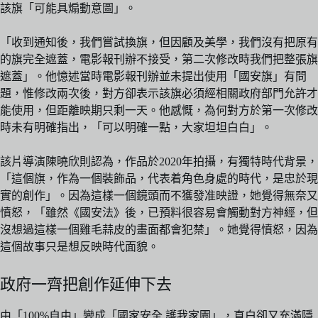
該旗「可能具煽動意圖」。
「收到通知後，我們嘗試換旗，但因顧及美學，我們沒有把原有
的旗完全遮蓋，電影報刊辦不接受，第二次修改時我們把整張旗
遮蓋」。他憶述當時電影報刊辦並未提出使用「國安旗」有問
題，惟修改兩次後，對方卻表示該旗必須經相關政府部門允許才
能使用，但距離映期只剩一天。他感慨，為何對方於第一次修改
時未有明確指出，「可以明確一點，大家坦坦白白」。
該片導演陳曉欣則認為，作品於2020年拍攝，有獨特時代背景，
「這個旗，作為一個裝飾品，代表着角色身處的時代，是忠於現
實的創作」。因為這樣一個鏡頭而不獲發准映證，她覺得無奈又
憤怒，「雖然《國安法》後，已預料很容易會觸動對方神經，但
沒想過這樣一個雞毛蒜皮的畫面都會犯禁」。她覺得憤怒，因為
這個故事只是想反映時代面貌。
政府一齊把創作延伸下去
由「100%自由」變成「國家安全 護我家園」，直白卻又充滿隱